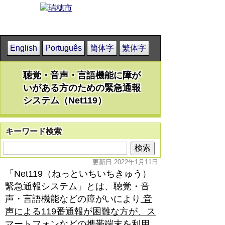
English
Português
簡体字
繁体字
聴覚・音声・言語機能に障が
いがある方のための緊急通報
システム（Net119）
キーワード検索
更新日:2022年1月11日
「Net119（ねっといちいちきゅう）
緊急通報システム」とは、聴覚・音
声・言語機能などの障がいにより
音
声による119番通報が困難な方が、ス
マートフォンなどの携帯端末を利用