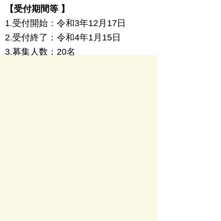
【
受付期間等 】
1.受付開始：令
和3年12月17日
2.受付終了：令和4年1月15日
3.募集人数：20名
4.参加申し込み方法（オンライン申
請）：岐阜市オンライン申請総合窓
口サイトのページから申し込みして
ください。
オンライン申請のページ
（岐阜市）
※期間途中に定員満員となった場合
は、その時点で申し込み受付を終了
します。
※岐阜市チラシ（申請サイトQRコ
ード）(pdf 288KB)
お問い合わせ先
福祉生活課