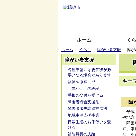
ホーム
く
ホーム
くらし
障がい者支援
障が
障がい者支援
各種申請には委任状が必
要となる場合があります
キー
福祉医療費助成
「障がい」の表記
手帳の交付を受ける
障害者総合支援法
障
障害者優先調達推進法
平成２
地域生活支援事業
や地方
日常生活のお手伝いを受
障害者
ける
す。本
補装具費の支給
ル」を