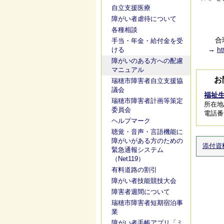
自立支援医療
障がい者虐待について
各種相談
合理的
手当・年金・給付金を受
→
ht
ける
障がいのある方への配慮
マニュアル
お
瑞穂市障害者自立支援協
議会
福祉
瑞穂市障害者計画等策定
所在地
委員会
電話番号/
ヘルプマーク
聴覚・音声・言語機能に
障がいがある方のための
添付資
緊急通報システム
（Net119）
有料道路の割引
障がい者技能競技大会
障害者週間について
瑞穂市障害者短期宿泊事
業
障がい者手帳アプリ「ミ