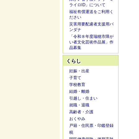
ライロID」について
福祉有償運送をご利用く
ださい
災害用要配慮者支援用バ
ンダナ
「令和８年度瑞穂市障が
い者文化芸術作品展」作
品募集
くらし
妊娠・出産
子育て
学校教育
結婚・離婚
引越し・住まい
就職・退職
高齢者・介護
おくやみ
戸籍・住民票・印鑑登録
税