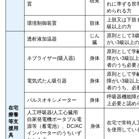
聴覚
置
れに準ずる世
められる方
上肢又は下肢
環境制御装置
肢体
級以上の方
じん
原則として3
透析液加温器
臓
がい3級以上
原則として学
ネブライザー(吸入器)
身体
障がい3級以
者のうち必要
原則として学
電気式たん吸引器
身体
障がい3級以
者のうち、必
呼吸器機能障
パルスオキシメーター
身体
上必要と認め
在宅
人工呼吸器/人工心臓用
療養
自家発電機ポータブル電
等支
在宅で常時人
源等（蓄電池）、DC/AC
身体
援用
を使用してい
インバーターのうちいず
具