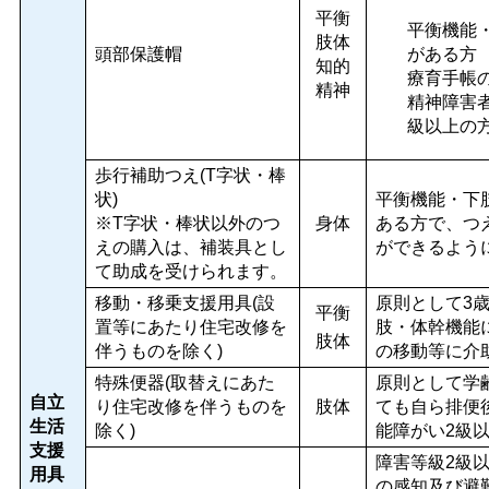
平衡
平衡機能
肢体
頭部保護帽
がある方
知的
療育手帳の
精神
精神障害
級以上の
歩行補助つえ(T字状・棒
状)
平衡機能・下
※T字状・棒状以外のつ
身体
ある方で、つ
えの購入は、補装具とし
ができるよう
て助成を受けられます。
移動・移乗支援用具(設
原則として3
平衡
置等にあたり住宅改修を
肢・体幹機能
肢体
伴うものを除く)
の移動等に介
特殊便器(取替えにあた
原則として学
自立
り住宅改修を伴うものを
肢体
ても自ら排便
生活
除く)
能障がい2級
支援
障害等級2級
用具
の感知及び避