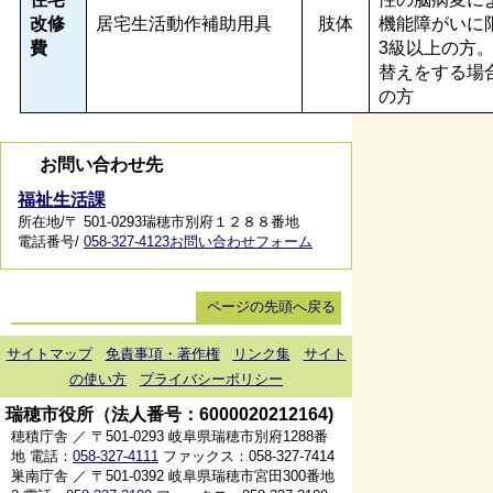
改修
居宅生活動作補助用具
肢体
機能障がいに
費
3級以上の方
替えをする場
の方
お問い合わせ先
福祉生活課
所在地/〒 501-0293瑞穂市別府１２８８番地
電話番号/
058-327-4123
お問い合わせフォーム
ページの先頭へ戻る
サイトマップ
免責事項・著作権
リンク集
サイト
の使い方
プライバシーポリシー
瑞穂市役所（法人番号：6000020212164)
穂積庁舎 ／ 〒501-0293 岐阜県瑞穂市別府1288番
地 電話：
058-327-4111
ファックス：058-327-7414
巣南庁舎 ／ 〒501-0392 岐阜県瑞穂市宮田300番地