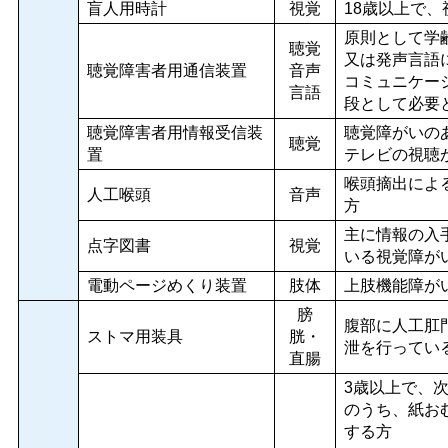
盲人用時計
視覚
18歳以上で、
原則として学
聴覚
又は発声言語
聴覚障害者用通信装置
音声
コミュニケー
言語
段として必要
聴覚障害者用情報受信装
聴覚障がいの
聴覚
置
テレビの視聴
喉頭摘出によ
人工喉頭
音声
方
主に情報の入
点字図書
視覚
いる視覚障が
電動ページめくり装置
肢体
上肢機能障が
膀
腹部に人工肛
ストマ用装具
胱・
泄を行ってい
直腸
3歳以上で、
のうち、紙お
する方