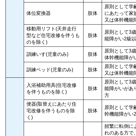
原則として学
体位変換器
肢体
にあたって家
又は体幹機能
移動用リフト(天井走行
原則として3
型など住宅改修を伴うも
肢体
能障がい2級
のを除く)
原則として3
訓練いす(児童のみ)
肢体
体幹機能障が
原則として学
訓練ベッド(児童のみ)
肢体
又は体幹機能
原則として3
入浴補助用具(住宅改修
肢体
能障がいがあ
を伴うものを除く)
方
便器(取替えにあたり住
原則として学
宅改修を伴うものを除
肢体
幹機能障がい
く)
頻繁に転倒に
れのある方で