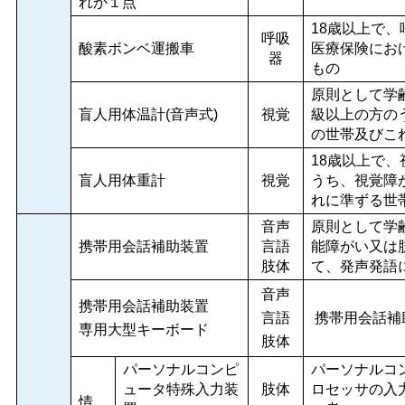
れか１点
18歳以上で
呼吸
酸素ボンベ運搬車
医療保険にお
器
もの
原則として学
盲人用体温計(音声式)
視覚
級以上の方の
の世帯及びこ
18歳以上で
盲人用体重計
視覚
うち、視覚障
れに準ずる世
音声
原則として学
携帯用会話補助装置
言語
能障がい又は
肢体
て、発声発語
音声
携帯用会話補助装置
言語
携帯用会話補
専用大型キーボード
肢体
パーソナルコンピ
パーソナルコ
ュータ特殊入力装
肢体
ロセッサの入
情