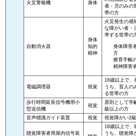
火災警報機
身体
者・児のみの
帯の方
火災発生の感
な障がい者・
準ずる世帯の
身体
自動消火器
知的
身体障害
精神
方
療育手帳の
精神障害
18歳以上で
電磁調理器
視覚
うち、盲人の
る世帯の方
歩行時間延長信号機用小
原則として学
視覚
型送信機
級以上の方
音声標識ガイド装置
視覚
視覚障がい2
18歳以上で
聴覚障害者用屋内信号装
うち、聴覚障