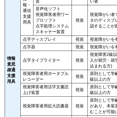
置
い者
報・
音声化ソフト
通信
視覚障害者用ワー
視覚障がい者
支援
プロソフト
視覚
タのディスプ
用具
点字処理システム
認することが
スキャナー装置
点字ディスプレイ
視覚
視覚障がいを
点字器
視覚
視覚障がいを
視覚障害2級
情報
点字タイプライター
視覚
人が就労・就
意思
込まれる方)
疎通
視覚障害者用ポータブル
原則として学
支援
視覚
レコーダー
級以上の方
用具
視覚障害者用活字文書読
原則として学
視覚
上げ装置
級以上の方
原則として学
視覚障害者用拡大読書器
視覚
があり、本装
むことが可能