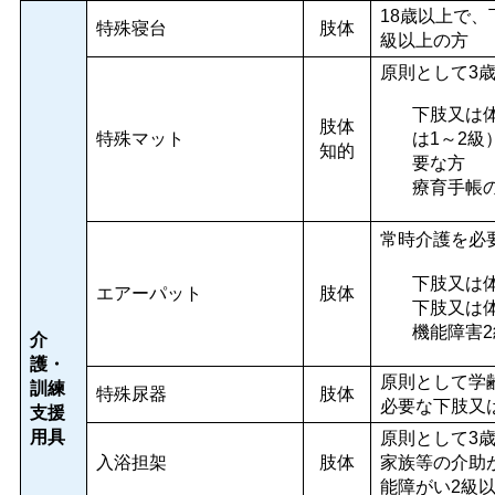
18歳以上で
特殊寝台
肢体
級以上の方
原則として3
下肢又は
肢体
特殊マット
は1～2
知的
要な方
療育手帳の
常時介護を必
下肢又は
エアーパット
肢体
下肢又は
機能障害
介
護・
原則として学
訓練
特殊尿器
肢体
必要な下肢又
支援
用具
原則として3
入浴担架
肢体
家族等の介助
能障がい2級