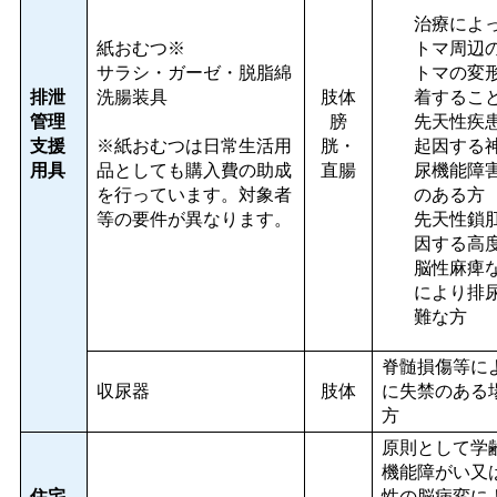
治療によ
紙おむつ※
トマ周辺
サラシ・ガーゼ・脱脂綿
トマの変
排泄
洗腸装具
肢体
着するこ
管理
膀
先天性疾患
支援
※紙おむつは日常生活用
胱・
起因する
用具
品としても購入費の助成
直腸
尿機能障
を行っています。対象者
のある方
等の要件が異なります。
先天性鎖
因する高
脳性麻痺
により排
難な方
脊髄損傷等に
収尿器
肢体
に失禁のある
方
原則として学
機能障がい又
住宅
性の脳病変に