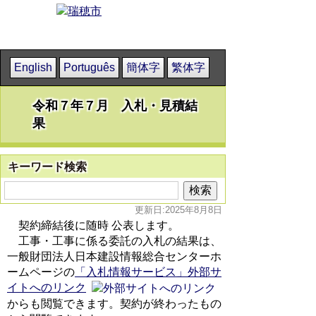
English
Português
簡体字
繁体字
令和７年７月 入札・見積結
果
キーワード検索
更新日:2025年8月8日
契約締結後に随時 公表します。
工事・工事に係る委託の入札の結果は、
一般財団法人日本建設情報総合センターホ
ームページの
「入札情報サービス」外部サ
イトへのリンク
からも閲覧できます。契約が終わったもの