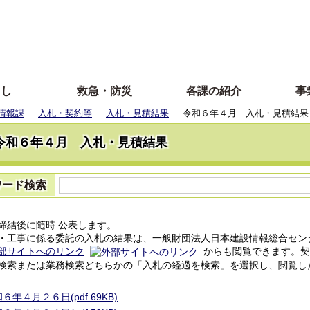
らし
救急・防災
各課の紹介
事
情報課
入札・契約等
入札・見積結果
令和６年４月 入札・見積結果
令和６年４月 入札・見積結果
ワード検索
結後に随時 公表します。
工事に係る委託の入札の結果は、一般財団法人日本建設情報総合セン
部サイトへのリンク
からも閲覧できます。契
索または業務検索どちらかの「入札の経過を検索」を選択し、閲覧し
６年４月２６日(pdf 69KB)