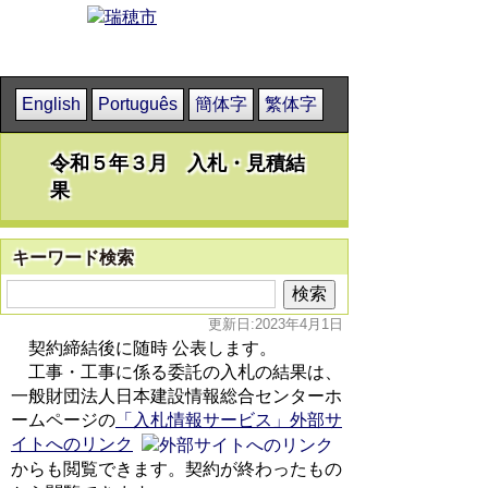
English
Português
簡体字
繁体字
令和５年３月 入札・見積結
果
キーワード検索
更新日:2023年4月1日
契約締結後に随時 公表します。
工事・工事に係る委託の入札の結果は、
一般財団法人日本建設情報総合センターホ
ームページの
「入札情報サービス」外部サ
イトへのリンク
からも閲覧できます。契約が終わったもの