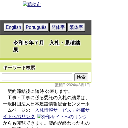
English
Português
簡体字
繁体字
令和６年７月 入札・見積結
果
キーワード検索
更新日:2024年8月1日
契約締結後に随時 公表します。
工事・工事に係る委託の入札の結果は、
一般財団法人日本建設情報総合センターホ
ームページの
「入札情報サービス」外部サ
イトへのリンク
からも閲覧できます。契約が終わったもの