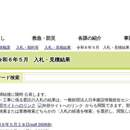
らし
救急・防災
各課の紹介
事
情報課
入札・契約等
入札・見積結果
令和６年５月 入札・見積結果
令和６年５月 入札・見積結果
ワード検索
結後に随時 公表します。
工事に係る委託の入札の結果は、一般財団法人日本建設情報総合セン
部サイトへのリンク
からも閲覧できます。契
索または業務検索どちらかの「入札の経過を検索」を選択し、閲覧し
６年５月２８日(pdf 260KB)