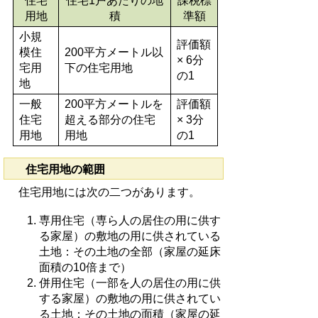
住宅
住宅1戸あたりの地
課税標
用地
積
準額
小規
評価額
模住
200平方メートル以
× 6分
宅用
下の住宅用地
の1
地
一般
200平方メートルを
評価額
住宅
超える部分の住宅
× 3分
用地
用地
の1
住宅用地の範囲
住宅用地には次の二つがあります。
専用住宅（専ら人の居住の用に供す
る家屋）の敷地の用に供されている
土地：その土地の全部（家屋の延床
面積の10倍まで）
併用住宅（一部を人の居住の用に供
する家屋）の敷地の用に供されてい
る土地：その土地の面積（家屋の延