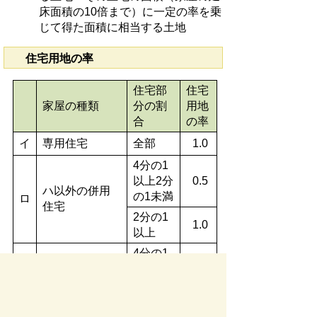
床面積の10倍まで）に一定の率を乗
じて得た面積に相当する土地
住宅用地の率
住宅部
住宅
家屋の種類
分の割
用地
合
の率
イ
専用住宅
全部
1.0
4分の1
以上2分
0.5
ハ以外の併用
の1未満
ロ
住宅
2分の1
1.0
以上
4分の1
以上2分
0.5
の1未満
地上5階以上の
2分の1
ハ
耐火建築物で