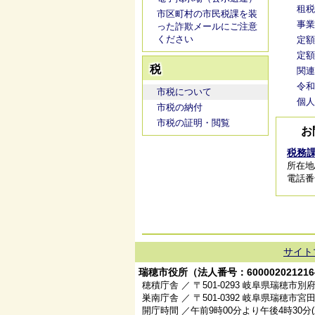
租税
市区町村の市民税課を装
事業
った詐欺メールにご注意
ください
定額
定額
税
関連
令和
市税について
個人
市税の納付
市税の証明・閲覧
お
税務
所在地
電話番号/
サイト
瑞穂市役所（法人番号：600002021216
穂積庁舎 ／ 〒501-0293 岐阜県瑞穂市別府
巣南庁舎 ／ 〒501-0392 岐阜県瑞穂市宮田
開庁時間 ／午前9時00分より午後4時30