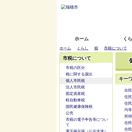
ホーム
く
ホーム
くらし
税
市税について
市税について
市税の区分
税に関する届出
キー
個人市民税
法人市民税
住民
固定資産税
住民
軽自動車税
住民
国民健康保険税
均等
公売
所得
市税の電子申告等につい
住民
て
住民
電子掲示場（公示送達）