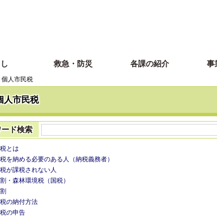
らし
救急・防災
各課の紹介
事
個人市民税
個人市民税
ワード検索
税とは
税を納める必要のある人（納税義務者）
税が課税されない人
割・森林環境税（国税）
割
税の納付方法
税の申告