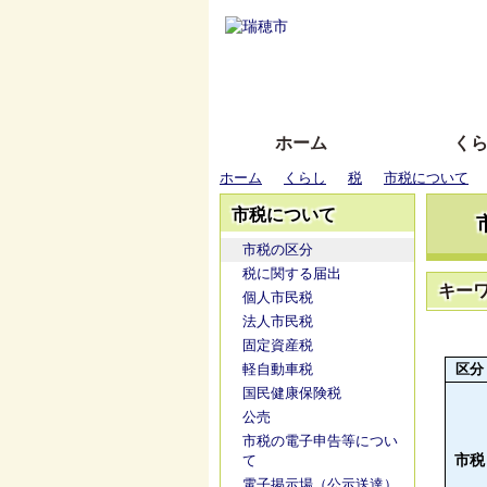
ホーム
く
ホーム
くらし
税
市税について
市税について
市税の区分
税に関する届出
キー
個人市民税
法人市民税
固定資産税
軽自動車税
区分
国民健康保険税
公売
市税の電子申告等につい
市税
て
電子掲示場（公示送達）