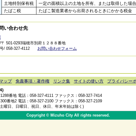
土地特別保有税
一定の面積以上の土地を所有、または取得した場
たばこ税
たばこ製造業者から出荷されるときにかかる税金
問い合わせ先
課
/〒 501-0293瑞穂市別府１２８８番地
 058-327-4112
お問い合わせフォーム
マップ
免責事項・著作権
リンク集
サイトの使い方
プライバシー
4)
1288番地 電話：
058-327-4111
ファックス：058-327-7414
300番地2 電話：
058-327-2100
ファックス：058-327-2109
分(土曜日、日曜日、祝日、休日、年末年始は除く)
Copyright © Mizuho City All rights reserved.