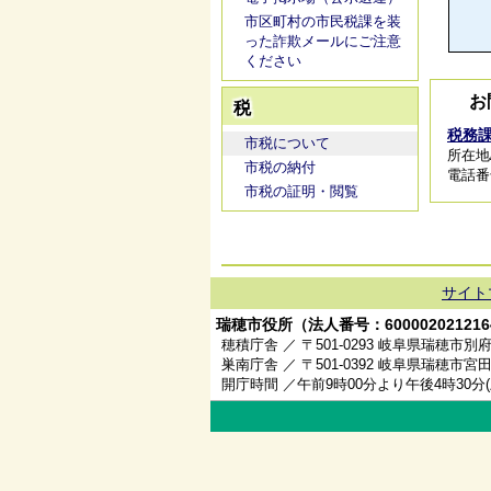
市区町村の市民税課を装
った詐欺メールにご注意
ください
お
税
税務
市税について
所在地
市税の納付
電話番号/
市税の証明・閲覧
サイト
瑞穂市役所（法人番号：600002021216
穂積庁舎 ／ 〒501-0293 岐阜県瑞穂市別府
巣南庁舎 ／ 〒501-0392 岐阜県瑞穂市宮田
開庁時間 ／午前9時00分より午後4時30