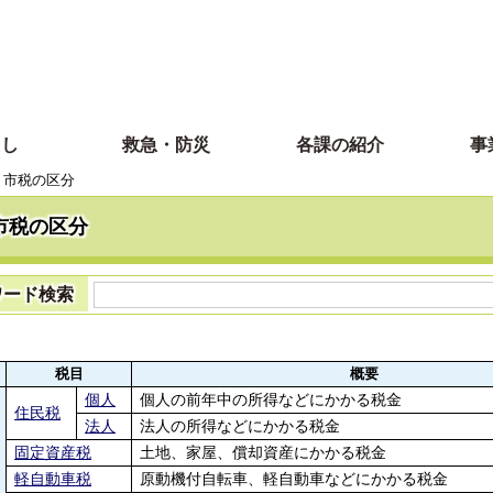
らし
救急・防災
各課の紹介
事
市税の区分
市税の区分
ワード検索
税目
概要
個人
個人の前年中の所得などにかかる税金
住民税
法人
法人の所得などにかかる税金
固定資産税
土地、家屋、償却資産にかかる税金
軽自動車税
原動機付自転車、軽自動車などにかかる税金