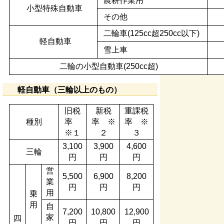
農耕作業用
小型特殊自動車
その他
二輪車(125cc超250cc以下)
軽自動車
雪上車
二輪の小型自動車(250cc超)
軽自動車（三輪以上のもの）
旧税
新税
重課税
種別
率
率 ※
率 ※
※１
２
３
3,100
3,900
4,600
三輪
円
円
円
営
5,500
6,900
8,200
業
円
円
円
用
乗
用
自
7,200
10,800
12,900
家
四
円
円
円