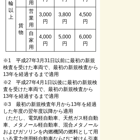
用
輪
以
営
3,000
3,800
4,500
上
業
円
円
円
用
貨
物
自
4,000
5,000
6,000
家
円
円
円
用
※1 平成27年3月31日以前に最初の新規
検査を受けた車両で、最初の新規検査から
13年を経過するまで適用
※2 平成27年4月1日以後に最初の新規検
査を受けた車両で、最初の新規検査から
13年を経過するまで適用
※3 最初の新規検査年月から13年を経過
した年度の翌年度以降から適用
（ただし、電気軽自動車、天然ガス軽自動
車、メタノール軽自動車、混合メタノール
およびガソリンを内燃機関の燃料として用
いる電力併用軽自動車ならびに被けん引車