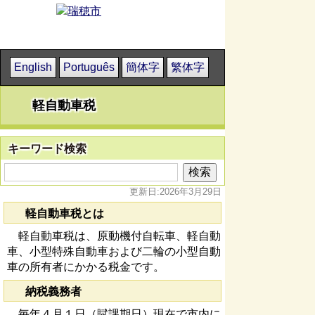
English
Português
簡体字
繁体字
軽自動車税
キーワード検索
更新日:2026年3月29日
軽自動車税とは
軽自動車税は、原動機付自転車、軽自動
車、小型特殊自動車および二輪の小型自動
車の所有者にかかる税金です。
納税義務者
毎年４月１日（賦課期日）現在で市内に