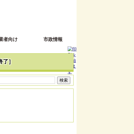
業者向け
市政情報
］
終了］