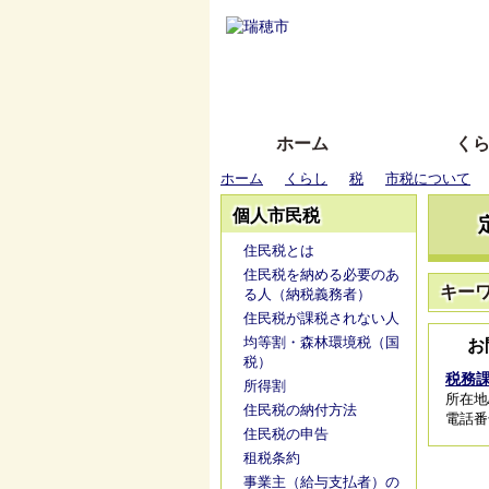
ホーム
く
ホーム
くらし
税
市税について
個人市民税
住民税とは
住民税を納める必要のあ
キー
る人（納税義務者）
住民税が課税されない人
均等割・森林環境税（国
お
税）
税務
所得割
所在地
住民税の納付方法
電話番号/
住民税の申告
租税条約
事業主（給与支払者）の