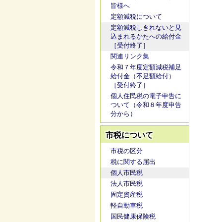
皆様へ
定額減税について
定額減税しきれないと見
込まれるかたへの給付金
［受付終了］
関連リンク集
令和７年度定額減税補足
給付金（不足額給付）
［受付終了］
個人住民税の電子申告に
ついて（令和８年度申告
分から）
市税について
市税の区分
税に関する届出
個人市民税
法人市民税
固定資産税
軽自動車税
国民健康保険税