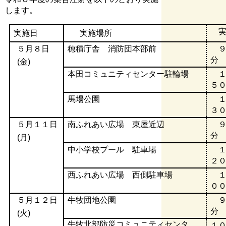
します。
実
実施日
実施場所
５月８日
穂積庁舎 消防団本部前
９
分
(金)
本田コミュニティセンター駐輪場
１
５
馬場公園
１
３
５月１１日
南ふれあい広場 東屋近辺
９
分
(月)
中小学校プール 駐車場
１
２
西ふれあい広場 西側駐車場
１
０
５月１２日
牛牧団地公園
９
分
(火)
牛牧北部防災コミュニティセンタ
１