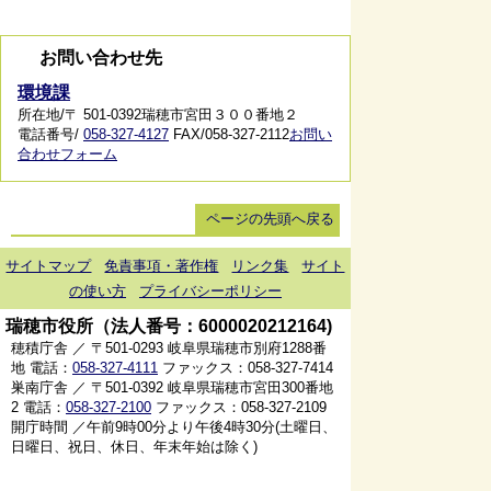
お問い合わせ先
環境課
所在地/〒 501-0392瑞穂市宮田３００番地２
電話番号/
058-327-4127
FAX/058-327-2112
お問い
合わせフォーム
ページの先頭へ戻る
サイトマップ
免責事項・著作権
リンク集
サイト
の使い方
プライバシーポリシー
瑞穂市役所（法人番号：6000020212164)
穂積庁舎 ／ 〒501-0293 岐阜県瑞穂市別府1288番
地 電話：
058-327-4111
ファックス：058-327-7414
巣南庁舎 ／ 〒501-0392 岐阜県瑞穂市宮田300番地
2 電話：
058-327-2100
ファックス：058-327-2109
開庁時間 ／午前9時00分より午後4時30分(土曜日、
日曜日、祝日、休日、年末年始は除く)