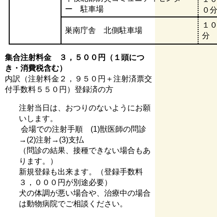
ー 駐車場
０
１
巣南庁舎 北側駐車場
分
集合注射料金 ３，５００円（１頭につ
き・消費税含む）
内訳（注射料金２，９５０円＋注射済票交
付手数料５５０円）登録済の方
注射当日は、おつりのないようにお願
いします。
会場での注射手順 (1)獣医師の問診
→(2)注射→(3)支払
（問診の結果、接種できない場合もあ
ります。）
新規登録も出来ます。（登録手数料
３，０００円が別途必要）
犬の体調が悪い場合や、治療中の場合
は動物病院でご相談ください。