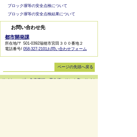
ブロック塀等の安全点検について
ブロック塀等の安全点検結果について
お問い合わせ先
都市開発課
所在地/〒 501-0392瑞穂市宮田３００番地２
電話番号/
058-327-2101
お問い合わせフォーム
ページの先頭へ戻る
サイトマップ
免責事項・著作権
リンク集
サイト
の使い方
プライバシーポリシー
瑞穂市役所（法人番号：6000020212164)
穂積庁舎 ／ 〒501-0293 岐阜県瑞穂市別府1288番
地 電話：
058-327-4111
ファックス：058-327-7414
巣南庁舎 ／ 〒501-0392 岐阜県瑞穂市宮田300番地
2 電話：
058-327-2100
ファックス：058-327-2109
開庁時間 ／午前9時00分より午後4時30分(土曜日、
日曜日、祝日、休日、年末年始は除く)