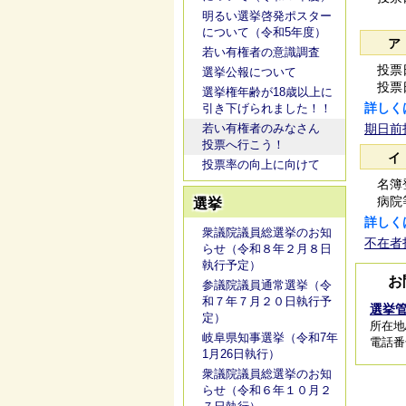
明るい選挙啓発ポスター
について（令和5年度）
ア
若い有権者の意識調査
投票日
選挙公報について
投票日
選挙権年齢が18歳以上に
詳しく
引き下げられました！！
若い有権者のみなさん
期日前
投票へ行こう！
イ
投票率の向上に向けて
名簿登
病院等
選挙
詳しく
衆議院議員総選挙のお知
不在者
らせ（令和８年２月８日
執行予定）
お
参議院議員通常選挙（令
和７年７月２０日執行予
選挙
定）
所在地
岐阜県知事選挙（令和7年
電話番号/
1月26日執行）
衆議院議員総選挙のお知
らせ（令和６年１０月２