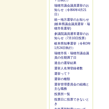
７日執行）
瑞穂市議会議員選挙のお
知らせ（令和6年4月21
日）
統一地方選挙のお知らせ
(岐阜県議会議員選挙・瑞
穂市長選挙)
参議院議員通常選挙のお
知らせ（7月10日投票）
岐阜県知事選挙（令和3年
1月24日執行）
瑞穂市長・瑞穂市議会議
員の任期満了日
過去の選挙結果
選挙人名簿登録者数
選挙って？
選挙の種類
選挙管理委員会の組織と
主な職務
投票所一覧
投票日に投票できないと
き