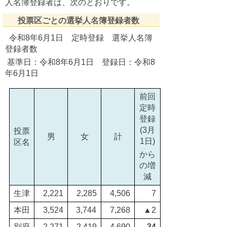
人名簿登録者は、次のとおりです。
投票区ごとの選挙人名簿登録者数
令和8年6月1日 定時登録 選挙人名簿
登録者数
基準日：令和8年6月1日 登録日：令和8
年6月1日
前回
定時
登録
(3月
投票
男
女
計
1日
)
区名
から
の増
減
生津
2,221
2,285
4,506
7
本田
3,524
3,744
7,268
▲2
別府
2,271
2,419
4,690
34