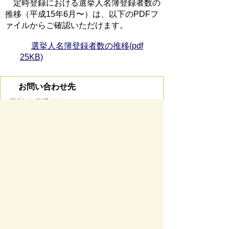
定時登録における選挙人名簿登録者数の
推移（平成15年6月〜）は、以下のPDFフ
ァイルからご確認いただけます。
選挙人名簿登録者数の推移(pdf
25KB)
お問い合わせ先
選挙管理委員会
所在地/〒 501-0293瑞穂市別府１２８８番地
電話番号/
058-327-4111
お問い合わせフォーム
スマートフォンでご利用されている場合、
Microsoft Office用ファイルを閲覧できるアプ
リケーションが端末にインストールされていな
いことがございます。その場合、Microsoft
Officeまたは無償のMicrosoft社製ビューアーア
プリケーションの入っているPC端末などをご
利用し閲覧をお願い致します。