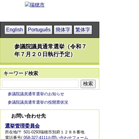
English
Português
簡体字
繁体字
参議院議員通常選挙（令和７
年７月２０日執行予定）
キーワード検索
参議院議員通常選挙のお知らせ
参議院議員通常選挙の投開票状況
お問い合わせ先
選挙管理委員会
所在地/〒 501-0293瑞穂市別府１２８８番地
電話番号/
058-327-4111
お問い合わせフォーム