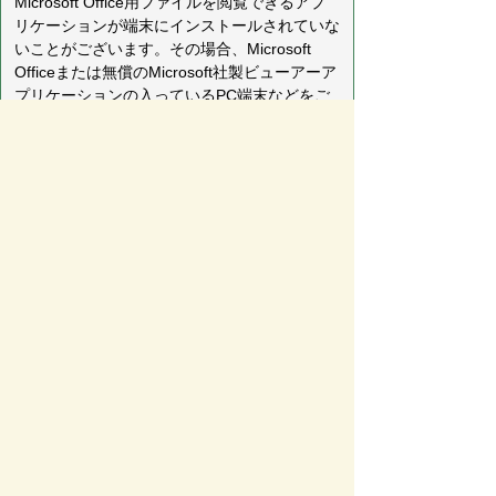
Microsoft Office用ファイルを閲覧できるアプ
リケーションが端末にインストールされていな
いことがございます。その場合、Microsoft
Officeまたは無償のMicrosoft社製ビューアーア
プリケーションの入っているPC端末などをご
利用し閲覧をお願い致します。
ページの先頭へ戻る
サイトマップ
免責事項・著作権
リンク集
サイト
の使い方
プライバシーポリシー
瑞穂市役所（法人番号：6000020212164)
穂積庁舎 ／ 〒501-0293 岐阜県瑞穂市別府1288番
地 電話：
058-327-4111
ファックス：058-327-7414
巣南庁舎 ／ 〒501-0392 岐阜県瑞穂市宮田300番地
2 電話：
058-327-2100
ファックス：058-327-2109
開庁時間 ／午前9時00分より午後4時30分(土曜日、
日曜日、祝日、休日、年末年始は除く)