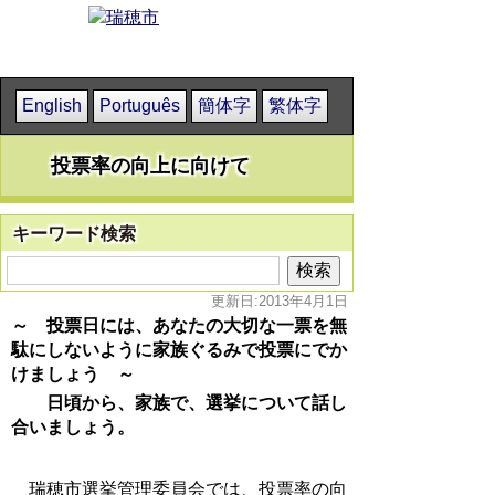
English
Português
簡体字
繁体字
投票率の向上に向けて
キーワード検索
更新日:2013年4月1日
～ 投票日には、あなたの大切な一票を無
駄にしないように
家族ぐるみで投票にでか
けましょう ～
日頃から、家族で、選挙について話し
合いましょう。
瑞穂市選挙管理委員会では、投票率の向