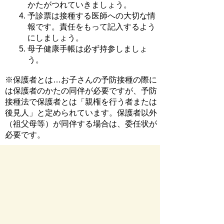
かたがつれていきましょう。
予診票は接種する医師への大切な情
報です。責任をもって記入するよう
にしましょう。
母子健康手帳は必ず持参しましょ
う。
※保護者とは…お子さんの予防接種の際に
は保護者のかたの同伴が必要ですが、予防
接種法で保護者とは「親権を行う者または
後見人」と定められています。保護者以外
（祖父母等）が同伴する場合は、委任状が
必要です。
お問い合わせ先
健康推進課
所在地/〒 501-0293瑞穂市別府１２８８番地
電話番号/
058-327-8611
お問い合わせフォーム
ページの先頭へ戻る