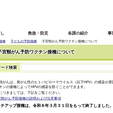
らし
救急・防災
各課の紹介
事
接種
子どもの予防接種
子宮頸がん予防ワクチン接種について
子宮頸がん予防ワクチン接種について
ワード検索
がんは、発がん性のヒトパピローマウイルス（以下HPV）の感染が原
チンの接種によってHPVの感染を防ぐことができます。
つきましては、下記をご覧ください。
宮頸がん予防接種の説明および注意事項
ッチアップ接種は、令和８年３月３１日をもって終了しました