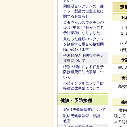
四種混合ワクチンの一部
定
ロット製品の自主回収に
関するお知らせ
対
ロタウイルスワクチンが
令和2年10月1日から定期
予防接種になりました！
異なった種類のワクチン
（小学
を接種する場合の接種間
隔が変わります！
（例）
子宮頸がん予防ワクチン
予
接種について
特別の理由による任意予
新小学
防接種費用助成事業につ
いて
実
小児インフルエンザ予防
高校1
接種助成事業について
健診・予防接種
接
1か月児健康診査について
案内
種して
乳幼児健康診査・相談・
教室
※予診