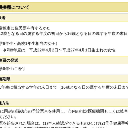
期接種について
象者
瑞穂市に住民票を有するかた
12歳となる日の属する年度の初日から16歳となる日の属する年度の末
6年生～高校1年生相当の女子）
令和8年度は、平成22年4月2日〜平成27年4月1日生まれの女性
診票の発送
6年生に送付
施期限
年生に相当する学年の末日まで（16歳となる日の属する年度の末日ま
種方法
に同封の
瑞穂市の予診票
※を使用し、市内の指定医療機関もしくは岐阜
ください。
票を紛失された場合は、(1)本人確認ができるものおよび(2)母子健康