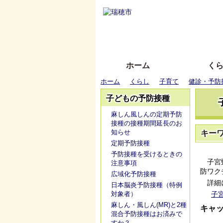
ホーム
く
ホーム
くらし
子育て
健診・予防
子どもの予防接種
麻しん風しんの定期予防
接種の接種期間延長のお
知らせ
キー
定期予防接種
予防接種を受けるときの
子宮頸
注意事項
防ワク
広域化予防接種
詳細に
日本脳炎予防接種（特例
対象者）
子
麻しん・風しん(MR)と2種
キャ
混合予防接種はお済みで
すか？