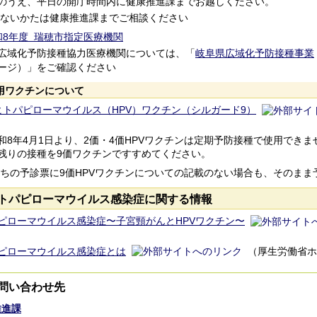
のうえ、平日の開庁時間内に健康推進課までお越しください。
)がないかたは健康推進課までご相談ください
和8年度 瑞穂市指定医療機関
広域化予防接種協力医療機関については、「
岐阜県広域化予防接種事業
ージ）」をご確認ください
用ワクチンについて
ヒトパピローマウイルス（HPV）ワクチン（シルガード9）
8年4月1日より、2価・4価HPVワクチンは定期予防接種で使用できま
残りの接種を9価ワクチンですすめてください。
持ちの予診票に9価HPVワクチンについての記載のない場合も、そのま
トパピローマウイルス感染症に関する情報
ピローマウイルス感染症〜子宮頸がんとHPVワクチン〜
ピローマウイルス感染症とは
（厚生労働省ホ
問い合わせ先
推進課