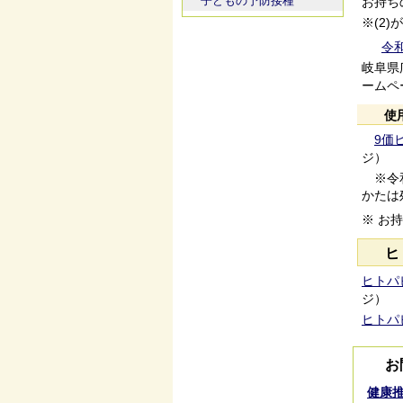
子どもの予防接種
お持ち
※(2
令
岐阜県
ームペ
使
9価
ジ）
※令和
かたは
※ お
ヒ
ヒトパ
ジ）
ヒトパ
お
健康