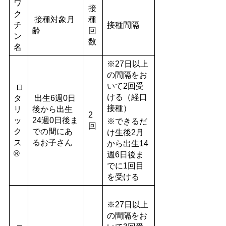
ワ
接
ク
接種対象月
種
チ
接種間隔
齢
回
ン
数
名
※27日以上
の間隔をお
いて2回受
ロ
ける（経口
タ
出生6週0日
接種）
リ
後から出生
2
ッ
24週0日後ま
※できるだ
回
ク
での間にあ
け生後2月
ス
るお子さん
から出生14
®
週6日後ま
でに1回目
を受ける
※27日以上
の間隔をお