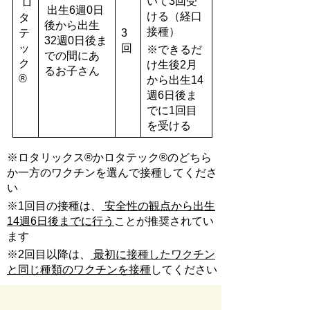
いて3回受
ロ
出生6週0日
ける（経口
タ
後から出生
接種）
テ
3
32週0日後ま
ッ
回
※できるだ
での間にあ
ク
け生後2月
るお子さん
®
から出生14
週6日後ま
でに1回目
を受ける
※ロタリックス®かロタテック®のどちら
か一方のワクチンを選んで接種してくださ
い
※1回目の接種は、
安全性の観点から出生
14週6日後までに行う
ことが推奨されてい
ます
※2回目以降は、
最初に接種したワクチン
と同じ種類のワクチンを接種
してください