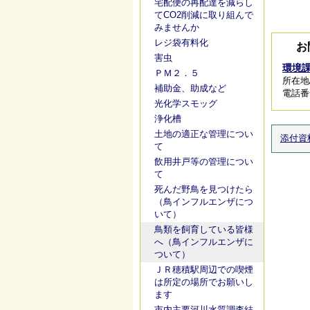
宅配便の再配達を減らし
てCO2削減に取り組んで
みませんか
レジ袋有料化
お
害虫
環境
ＰＭ２．５
所在地
補助金、助成など
電話番号/
光化学スモッグ
浄化槽
土地の適正な管理につい
添付資
て
飲用井戸等の管理につい
て
死んだ野鳥を見つけたら
（鳥インフルエンザにつ
いて）
鳥類を飼育している皆様
へ（鳥インフルエンザに
ついて）
ＪＲ穂積駅周辺での喫煙
は所定の場所でお願いし
ます
市内主要河川水質調査結