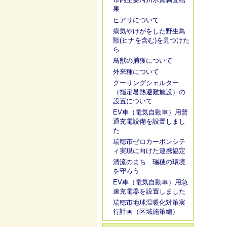
果
ヒアリについて
病気やけがをした野生鳥
獣(ヒナを含む)を見つけた
ら
鳥獣の捕獲について
外来種について
クーリングシェルター
（指定暑熱避難施設）の
設置について
EV車（電気自動車）用普
通充電設備を設置しまし
た
瑞穂市ゼロカーボンシテ
ィ実現に向けた連携協定
清流のまち 瑞穂の環境
を守ろう
EV車（電気自動車）用急
速充電器を設置しました
瑞穂市地球温暖化対策実
行計画（区域施策編）