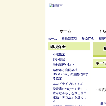
ホーム
く
ホーム
組織別索引
巣南庁舎
環境
環境保全
不法投棄
野外焼却
キー
地球温暖化防止
瑞穂市と合同会社
DMM.comとの連携に関す
る協定
エコドライブのすすめ
脱炭素につながる新しい
ご家庭
豊かな暮らしを創る国民
運動「デコ活」を進めよ
う
高病