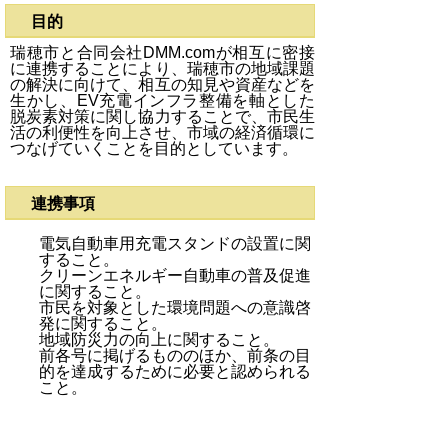
目的
瑞穂市と合同会社DMM.comが相互に密接
に連携することにより、瑞穂市の地域課題
の解決に向けて、相互の知見や資産などを
生かし、
EV
充電インフラ整備を軸とした
脱炭素対策に関し協力することで、市民生
活の利便性を向上させ、市域の経済循環に
つなげていくことを目的としています。
連携事項
電気自動車用充電スタンドの設置に関
すること。
クリーンエネルギー自動車の普及促進
に関すること。
市民を対象とした環境問題への意識啓
発に関すること。
地域防災力の向上に関すること。
前各号に掲げるもののほか、前条の目
的を達成するために必要と認められる
こと。