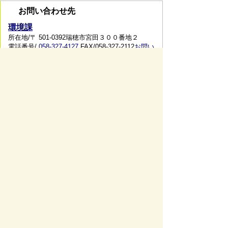
お問い合わせ先
環境課
所在地/〒 501-0392瑞穂市宮田３００番地２
電話番号/
058-327-4127
FAX/058-327-2112
お問い
合わせフォーム
ページの先頭へ戻る
サイトマップ
免責事項・著作権
リンク集
サイト
の使い方
プライバシーポリシー
瑞穂市役所（法人番号：6000020212164)
穂積庁舎 ／ 〒501-0293 岐阜県瑞穂市別府1288番
地 電話：
058-327-4111
ファックス：058-327-7414
巣南庁舎 ／ 〒501-0392 岐阜県瑞穂市宮田300番地
2 電話：
058-327-2100
ファックス：058-327-2109
開庁時間 ／午前9時00分より午後4時30分(土曜日、
日曜日、祝日、休日、年末年始は除く)