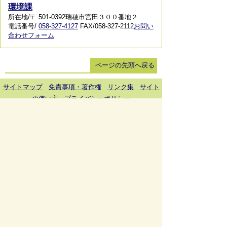
環境課
所在地/〒 501-0392瑞穂市宮田３００番地２
電話番号/
058-327-4127
FAX/058-327-2112
お問い
合わせフォーム
ページの先頭へ戻る
サイトマップ
免責事項・著作権
リンク集
サイト
の使い方
プライバシーポリシー
瑞穂市役所（法人番号：6000020212164)
穂積庁舎 ／ 〒501-0293 岐阜県瑞穂市別府1288番
地 電話：
058-327-4111
ファックス：058-327-7414
巣南庁舎 ／ 〒501-0392 岐阜県瑞穂市宮田300番地
2 電話：
058-327-2100
ファックス：058-327-2109
開庁時間 ／午前9時00分より午後4時30分(土曜日、
日曜日、祝日、休日、年末年始は除く)
Copyright © Mizuho City All rights reserved.