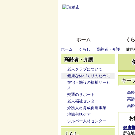
ホーム
く
ホーム
くらし
高齢者・介護
健康
高齢者・介護
老人クラブについて
健康な体づくりのために
キー
在宅・施設の福祉サービ
ス
高齢
交通のサポート
高齢
老人福祉センター
高齢
介護人材育成促進事業
地域包括ケア
お
シルバー人材センター
健康
所在地
くらし