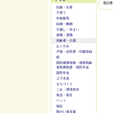
電話番号/
妊娠・出産
子育て
学校教育
結婚・離婚
引越し・住まい
就職・退職
高齢者・介護
おくやみ
戸籍・住民票・印鑑登録
税
国民健康保険・後期高齢
者医療制度・国民年金
国民年金
上下水道
まちづくり
ごみ・環境保全
食品・衛生
ペット
福祉
障がい者支援