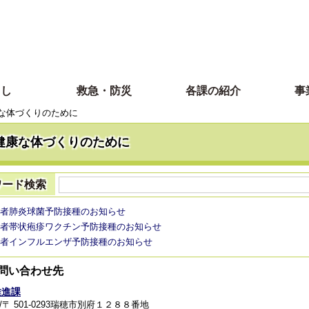
らし
救急・防災
各課の紹介
事
な体づくりのために
健康な体づくりのために
ワード検索
者肺炎球菌予防接種のお知らせ
者帯状疱疹ワクチン予防接種のお知らせ
者インフルエンザ予防接種のお知らせ
問い合わせ先
推進課
/〒 501-0293瑞穂市別府１２８８番地