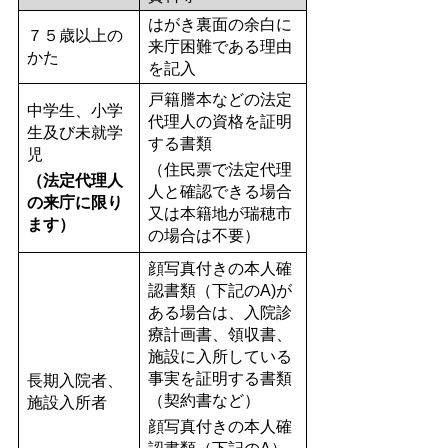
はがき裏面の余白に
７５歳以上の
来庁困難である理由
かた
を記入
戸籍謄本などの法定
中学生、小学
代理人の資格を証明
生及び未就学
する書類
児
（住民票で法定代理
（法定代理人
人と確認できる場合
の来庁に限り
又は本籍地が瑞穂市
ます）
の場合は不要）
顔写真付きの本人確
認書類（下記のA)が
ある場合は、入院診
療計画書、領収書、
施設に入所している
事実を証明する書類
長期入院者、
（契約書など）
施設入所者
顔写真付きの本人確