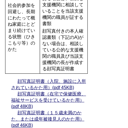
支援機関に相談して
社会的参加を
いることを当該支援
回避し、長期
機関の職員が証する
にわたって概
書類
ね家庭にとど
まり続けてい
顔写真付きの本人確
る状態（ひき
認書類（下記のA)が
こもり等）の
ない場合は、相談し
かた
ている公的な支援機
関の職員及び当該支
援機関の長が作成す
る顔写真証明書
顔写真証明書（入院、施設に入所
されているかた用）(pdf 45KB)
顔写真証明書（在宅で保健医療、
福祉サービスを受けているかた用）
(pdf 48KB)
顔写真証明書（１５歳未満のか
た、または成年被後見人のかた用）
(pdf 46KB)