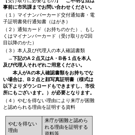
【受け取りに必要なもの】
ご不明な点は
事前に市民課までお問い合わせください。
（１）マイナンバーカード交付通知書・電
子証明書発行通知書（はがき）
（２）通知カード（お持ちのかた）、もし
くはマイナンバーカード（受け取りが2回
目以降のかた）
（３）本人及び代理人の本人確認書類
→
下記のA２点又はA・B各１点を本人
及び代理人それぞれご用意ください。
本人がAの本人確認書類をお持ちでな
い場合は、B２点と顔写真証明書（様式は
以下よりダウンロードもできますし、
市役
所にもございます。）が必要となります。
（４）やむを得ない理由により来庁が困難
と認められる理由を証明する資料
来庁が困難と認めら
やむを得ない
れる理由を証明する
理由
資料等