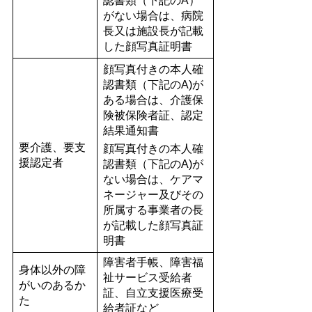
認書類（下記のA）
がない場合は、病院
長又は施設長が記載
した顔写真証明書
顔写真付きの本人確
認書類（下記のA)が
ある場合は、介護保
険被保険者証、認定
結果通知書
要介護、要支
顔写真付きの本人確
援認定者
認書類（下記のA)が
ない場合は、ケアマ
ネージャー及びその
所属する事業者の長
が記載した顔写真証
明書
障害者手帳、障害福
身体以外の障
祉サービス受給者
がいのあるか
証、自立支援医療受
た
給者証など