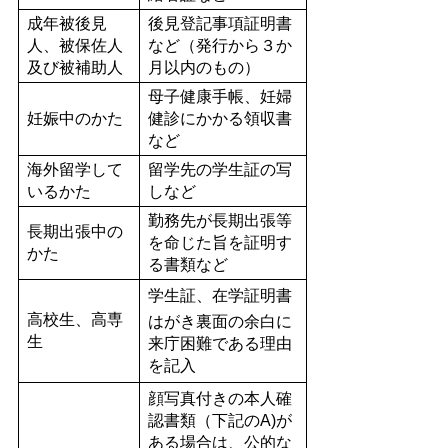
成年被後見
後見登記事項証明書
人、被保佐人
など（発行から３か
及び被補助人
月以内のもの）
母子健康手帳、妊婦
妊娠中のかた
健診にかかる領収書
など
海外留学して
留学先の学生証の写
いるかた
しなど
勤務先が長期出張等
長期出張中の
を命じた旨を証明す
かた
る書類など
学生証、在学証明書
高校生、高専
はがき裏面の余白に
生
来庁困難である理由
を記入
顔写真付きの本人確
認書類（下記のA)が
ある場合は、公的な