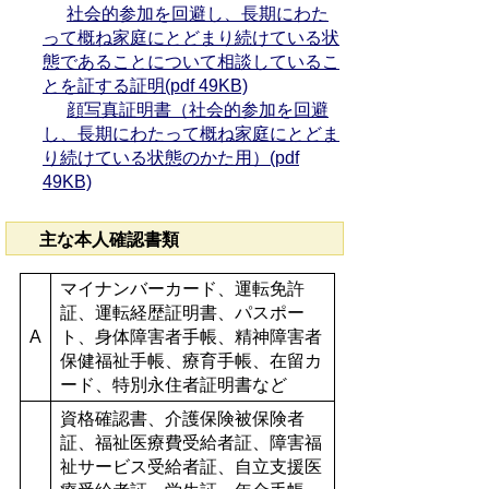
社会的参加を回避し、長期にわた
って概ね家庭にとどまり続けている状
態であることについて相談しているこ
とを証する証明(pdf 49KB)
顔写真証明書（社会的参加を回避
し、長期にわたって概ね家庭にとどま
り続けている状態のかた用）(pdf
49KB)
主な本人確認書類
マイナンバーカード、運転免許
証、運転経歴証明書、パスポー
A
ト、身体障害者手帳、精神障害者
保健福祉手帳、療育手帳、在留カ
ード、特別永住者証明書など
資格確認書、介護保険被保険者
証、福祉医療費受給者証、障害福
祉サービス受給者証、自立支援医