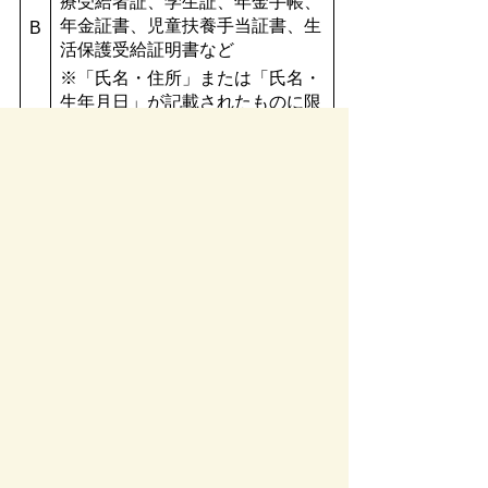
療受給者証、学生証、年金手帳、
年金証書、児童扶養手当証書、生
B
活保護受給証明書など
※「氏名・住所」または「氏名・
生年月日」が記載されたものに限
ります。
暗証番号について
マイナンバーカード交付の際、以下の暗
証番号の入力が必要です。
（１）署名用電子証明書用暗証番号（ア
ルファベット大文字と数字を組み合わせた
６〜１６文字）
（２）利用者証明用電子証明書用暗証番
号（数字４桁）
（３）住民基本台帳用暗証番号（数字４
桁）
（４）券面事項入力補助用暗証番号（数
字４桁）