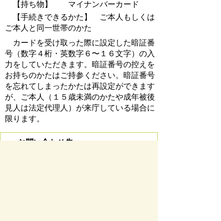
【持ち物】 マイナンバーカード
【手続きできるかた】 ご本人もしくは
ご本人と同一世帯のかた
カードを受け取った際に設定した暗証番
号（数字４桁・英数字６〜１６文字）の入
力をしていただきます。暗証番号の控えを
お持ちのかたはご持参ください。暗証番号
を忘れてしまったかたは再設定ができます
が、ご本人（１５歳未満のかたや成年被後
見人は法定代理人）が来庁している場合に
限ります。
お問い合わせ先
市民課
所在地/〒 501-0293瑞穂市別府1288番地
電話番号/
058-327-4113
FAX/058-327-4556
お問い
合わせフォーム
ページの先頭へ戻る