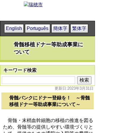
English
Português
簡体字
繁体字
骨髄移植ドナー等助成事業に
ついて
キーワード検索
更新日:2023年3月31日
骨髄バンクにドナー登録を！ ～骨髄
移植ドナー等助成事業について～
骨髄・末梢血幹細胞の移植の推進を図る
ため、骨髄等の提供しやすい環境づくりと