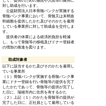
して、提供のための通院や入院等の費用に
対し助成を行います。
公益財団法人日本骨髄バンクが実施する
骨髄バンク事業において、骨髄又は末梢血
幹細胞を提供したかた及びそのかたを雇用
している事業所に対して助成金を交付しま
す。
提供者の休業による経済的負担を軽減
し、もって骨髄等の移植及びドナー登録者
の増加の推進を図ります。
助成対象者
以下に該当するかた及びそのかたを雇用し
ている事業所
（１）骨髄バンクが実施する骨髄バンク事
業にドナー登録を行い骨髄等の提供を完了
したかたであって、骨髄等の提供が完了し
た日に、瑞穂市内に住所を有するかた
（２）上記（１）のかたを骨髄等の提供が
完了した日に、正社員として雇用している