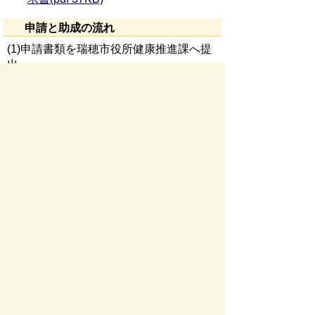
申請と助成の流れ
(1)申請書類を瑞穂市役所健康推進課へ提
出
(2)審査
(3)助成の可否及び金額決定→郵送で通知
→助成可となったかたへの助成金振込
注意事項
詳細は、「
瑞穂市骨髄移植ドナー等
助成金を申請されるかたへ(pdf 129KB)
」
をご覧ください。
また、助成金に関する内容は変更になる可
能性があります。変更がある場合、その都
度ホームページでお知らせいたします。
お問い合わせ先
健康推進課
所在地/〒 501-0293瑞穂市別府１２８８番地