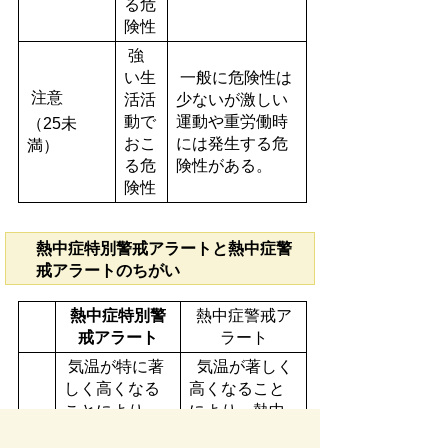
る危
険性
強
い生
一般に危険性は
注意
活活
少ないが激しい
動で
運動や重労働時
（25未
おこ
には発生する危
満）
る危
険性がある。
険性
熱中症特別警戒アラートと熱中症警
戒アラートのちがい
熱中症特別警
熱中症警戒ア
戒アラート
ラート
気温が特に著
気温が著しく
しく高くなる
高くなること
ことにより、
により、熱中
概
熱中症による
症による健康