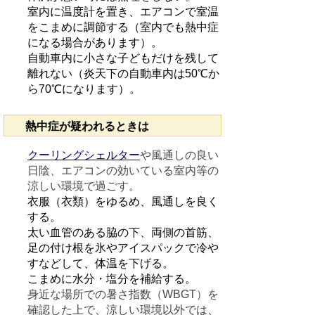
室内に温度計を置き、エアコンで室温
をこまめに調節する（室内でも熱中症
になる場合があります）。
自動車内に小さな子どもだけを残して
離れない（炎天下の自動車内は50℃か
ら70℃になります）。
熱中症が疑われるときは
クーリングシェルター
や風通しの良い
日陰、エアコンの効いている室内等の
涼しい環境で過ごす。
衣服（衣類）をゆるめ、風通しを良く
する。
太い血管のある脇の下、両側の首筋、
足の付け根を氷やアイスパックで冷や
すなどして、体温を下げる。
こまめに水分・塩分を補給する。
身近な場所での暑さ指数（WBGT）を
確認した上で、涼しい環境以外では、