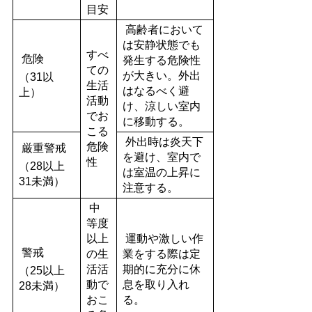
目安
高齢者において
は安静状態でも
すべ
危険
発生する危険性
ての
が大きい。外出
（31以
生活
はなるべく避
上）
活動
け、涼しい室内
でお
に移動する。
こる
外出時は炎天下
危険
厳重警戒
を避け、室内で
性
（28以上
は室温の上昇に
31未満）
注意する。
中
等度
以上
運動や激しい作
警戒
の生
業をする際は定
活活
期的に充分に休
（25以上
動で
息を取り入れ
28未満）
おこ
る。