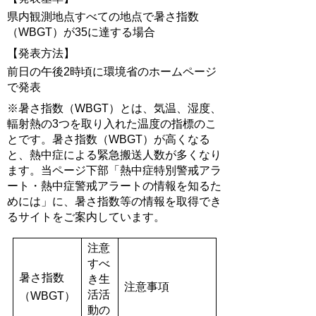
県内観測地点すべての地点で暑さ指数
（WBGT）が35に達する場合
【発表方法】
前日の午後2時頃に環境省のホームページ
で発表
※暑さ指数（WBGT）とは、気温、湿度、
輻射熱の3つを取り入れた温度の指標のこ
とです。暑さ指数（WBGT）が高くなる
と、熱中症による緊急搬送人数が多くなり
ます。当ページ下部「熱中症特別警戒アラ
ート・熱中症警戒アラートの情報を知るた
めには」に、暑さ指数等の情報を取得でき
るサイトをご案内しています。
注意
すべ
暑さ指数
き生
注意事項
活活
（WBGT）
動の