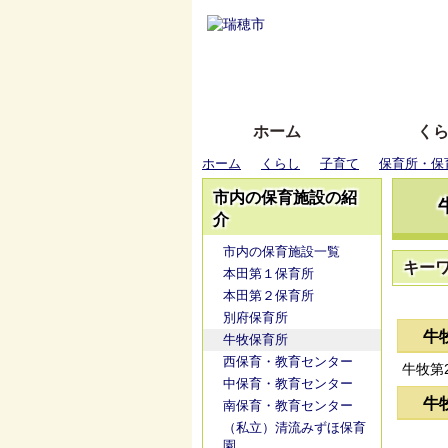
ホーム
く
ホーム
くらし
子育て
保育所・保
市内の保育施設の紹
介
市内の保育施設一覧
キー
本田第１保育所
本田第２保育所
別府保育所
牛
牛牧保育所
西保育・教育センター
牛牧第
中保育・教育センター
牛
南保育・教育センター
（私立）清流みずほ保育
園