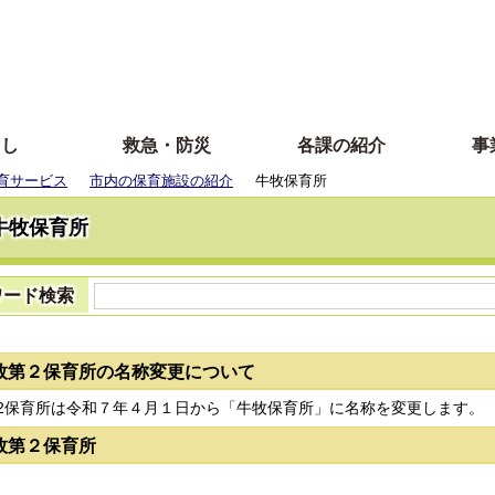
らし
救急・防災
各課の紹介
事
育サービス
市内の保育施設の紹介
牛牧保育所
牛牧保育所
ワード検索
牧第２保育所の名称変更について
2保育所は令和７年４月１日から「牛牧保育所」に名称を変更します。
牧第２保育所