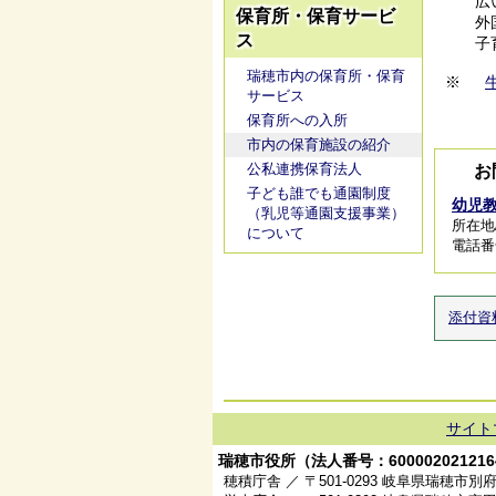
広
保育所・保育サービ
外
ス
子
瑞穂市内の保育所・保育
※
サービス
保育所への入所
市内の保育施設の紹介
公私連携保育法人
お
子ども誰でも通園制度
幼児
（乳児等通園支援事業）
所在地
について
電話番号/
添付資
サイト
瑞穂市役所（法人番号：600002021216
穂積庁舎 ／ 〒501-0293 岐阜県瑞穂市別府