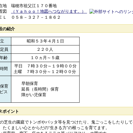
在地 瑞穂市祖父江１７０番地
置図
（Ｙａｈｏｏ！地図へつながります。）
ＥＬ ０５８－３２７－１８６２
設の紹介
立
昭和５３年４月１日
定員
２２０人
年齢
１０ヵ月～５歳
平日 ７時３０分～１９時００分
時間
土曜 ７時３０分～１２時００分
早朝保育
保育
延長（長時間）保育
ビス
障がい児保育
Ｒポイント
の芝生の園庭でトンボやバッタ等を見つけたり、鬼ごっこをしたりして
、たくましい心とからだの“生きる力”の根っこを育てます。