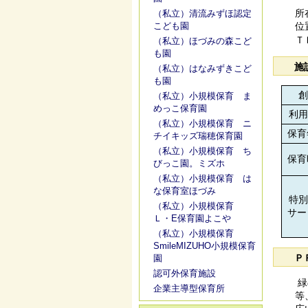
所
（私立）清流みずほ認定
こども園
位
Ｔ
（私立）ほづみの森こど
も園
施
（私立）はなみずきこど
も園
創
（私立）小規模保育 ま
めっこ保育園
利用
（私立）小規模保育 ニ
保育
チイキッズ瑞穂保育園
（私立）小規模保育 ち
保育
びっこ園。ミズホ
（私立）小規模保育 は
な保育室ほづみ
特別
（私立）小規模保育
サー
Ｌ・E保育園よこや
（私立）小規模保育
SmileMIZUHO小規模保育
Ｐ
園
認可外保育施設
緑
企業主導型保育所
等