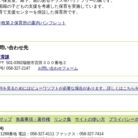
い保育室、廊下、庇のあるテラス等バリアフリーの園です。
国籍の子どもの支援を考慮した保育を実施しています。
育て支援センターを併設した保育所です。
牛牧第２保育所の案内パンフレット
問い合わせ先
教育課
/〒 501-0392瑞穂市宮田３００番地２
 058-327-2147
お問い合わせフォーム
料を見るためにはビューワソフトが必要な場合があります。詳しくはこちら
マップ
免責事項・著作権
リンク集
サイトの使い方
プライバシー
4)
1288番地 電話：
058-327-4111
ファックス：058-327-7414