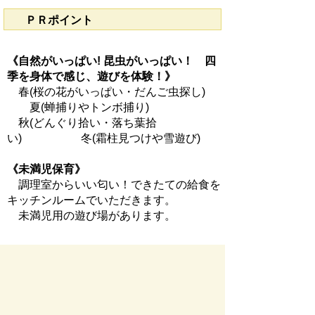
ＰＲポイント
《自然がいっぱい! 昆虫がいっぱい！ 四
季を身体で感じ、遊びを体験！》
春(桜の花がいっぱい・だんご虫探し)
夏(蝉捕りやトンボ捕り)
秋(どんぐり拾い・落ち葉拾
い) 冬(霜柱見つけや雪遊び)
《未満児保育》
調理室からいい匂い！できたての給食を
キッチンルームでいただきます。
未満児用の遊び場があります。
お問い合わせ先
幼児教育課
所在地/〒 501-0392瑞穂市宮田３００番地２