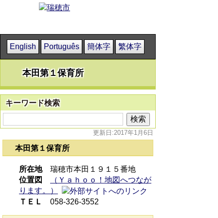
English
Português
簡体字
繁体字
本田第１保育所
キーワード検索
更新日:2017年1月6日
本田第１保育所
所在地
瑞穂市本田１９１５番地
位置図
（Ｙａｈｏｏ！地図へつなが
ります。）
ＴＥＬ
058-326-3552