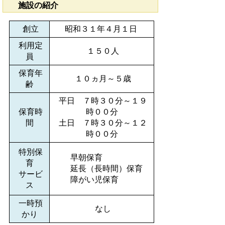
施設の紹介
創立
昭和３１年４月１日
利用定
１５０人
員
保育年
１０ヵ月～５歳
齢
平日 ７時３０分～１９
保育時
時００分
間
土日 ７時３０分～１２
時００分
特別保
早朝保育
育
延長（長時間）保育
サービ
障がい児保育
ス
一時預
なし
かり