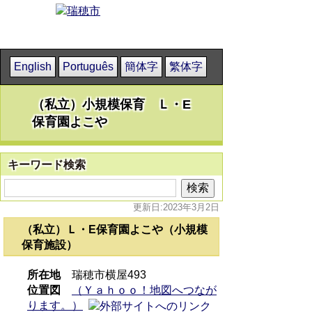
English
Português
簡体字
繁体字
（私立）小規模保育 Ｌ・E
保育園よこや
キーワード検索
更新日:2023年3月2日
（私立）Ｌ・E保育園よこや（小規模
保育施設）
所在地
瑞穂市横屋493
位置図
（Ｙａｈｏｏ！地図へつなが
ります。）