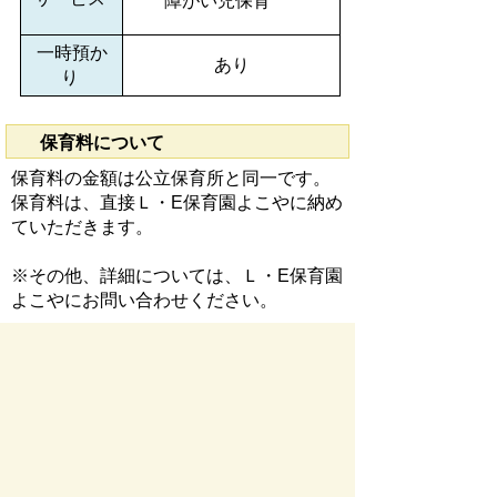
障がい児保育
一時預か
あり
り
保育料について
保育料の金額は公立保育所と同一です。
保育料は、直接Ｌ・E保育園よこやに納め
ていただきます。
※その他、詳細については、Ｌ・E保育園
よこやにお問い合わせください。
お問い合わせ先
幼児教育課
所在地/〒 501-0392瑞穂市宮田３００番地２
電話番号/
058-327-2147
お問い合わせフォーム
ページの先頭へ戻る