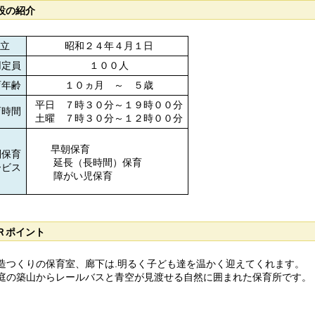
設の紹介
立
昭和２４年４月１日
定員
１００人
年齢
１０ヵ月 ～ ５歳
平日 ７時３０分～１９時００分
時間
土曜 ７時３０分～１２時００分
早朝保育
保育
延長（長時間）保育
ビス
障がい児保育
Ｒポイント
造つくりの保育室、廊下は.明るく子ども達を温かく迎えてくれます。
庭の築山からレールバスと青空が見渡せる自然に囲まれた保育所です。