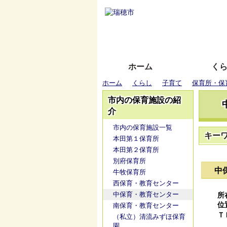
ホーム
く
ホーム
くらし
子育て
保育所・保
市内の保育施設の紹
介
市内の保育施設一覧
キー
本田第１保育所
本田第２保育所
別府保育所
中
牛牧保育所
西保育・教育センター
中保育・教育センター
所
位
南保育・教育センター
Ｔ
（私立）清流みずほ保育
園