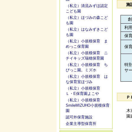
施
（私立）清流みずほ認定
こども園
（私立）ほづみの森こど
創
も園
利用
（私立）はなみずきこど
も園
保育
（私立）小規模保育 ま
めっこ保育園
保育
（私立）小規模保育 ニ
チイキッズ瑞穂保育園
特別
（私立）小規模保育 ち
びっこ園。ミズホ
サー
（私立）小規模保育 は
な保育室ほづみ
（私立）小規模保育
Ｌ・E保育園よこや
Ｐ
（私立）小規模保育
SmileMIZUHO小規模保育
木
園
園
認可外保育施設
企業主導型保育所