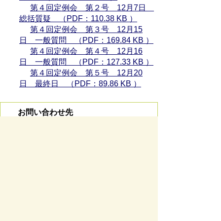
第４回定例会 第２号 12月7日
総括質疑 （PDF：110.38 KB ）
第４回定例会 第３号 12月15
日 一般質問 （PDF：169.84 KB ）
第４回定例会 第４号 12月16
日 一般質問 （PDF：127.33 KB ）
第４回定例会 第５号 12月20
日 最終日 （PDF：89.86 KB ）
お問い合わせ先
議会事務局
所在地/〒 501-0293瑞穂市別府１２８８番地
電話番号/
058-327-4121
お問い合わせフォーム
スマートフォンでご利用されている場合、
Microsoft Office用ファイルを閲覧できるアプ
リケーションが端末にインストールされていな
いことがございます。その場合、Microsoft