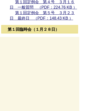
第１回定例会 第４号 ３月１６
日 一般質問 （PDF：224.76 KB ）
第１回定例会 第５号 ３月２３
日 最終日 （PDF：148.43 KB ）
第１回臨時会（１月２８日）
第１回臨時会 目次 （PDF：
7.16 KB ）
第１回臨時会 第１号 １月２８
日 （PDF：56.18 KB ）
お問い合わせ先
議会事務局
所在地/〒 501-0293瑞穂市別府１２８８番地
電話番号/
058-327-4121
お問い合わせフォーム
スマートフォンでご利用されている場合、
Microsoft Office用ファイルを閲覧できるアプ