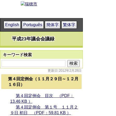
English
Português
簡体字
繁体字
平成23年議会会議録
キーワード検索
更新日:2012年2月28日
第４回定例会（１１月２９日～１２月
１６日）
第４回定例会 目次 （PDF：
13.46 KB ）
第４回定例会 第１号 １１月２
９日 初日 （PDF：59.81 KB ）