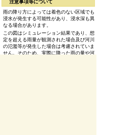
注意事項等について
雨の降り方によっては着色のない区域でも
浸水が発生する可能性があり、浸水深も異
なる場合があります。
この図はシミュレーション結果であり、想
定を超える雨量が観測された場合及び河川
の氾濫等が発生した場合は考慮されていま
せん。そのため、実際に降った雨の量や河
川の状況により図に表示された浸水深と異
なる場合があります。
この図は水防法に基づく図面ではありませ
ん。
お問い合わせ先
下水道課
所在地/〒 501-0392瑞穂市宮田３００番地２
電話番号/
058-327-2114
FAX/058-327-2127
お問い
合わせフォーム