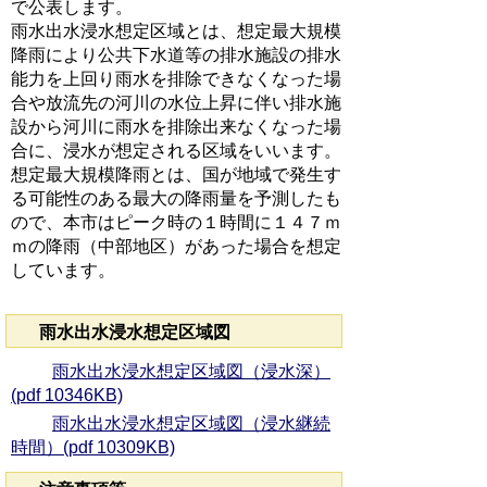
で公表します。
雨水出水浸水想定区域とは、想定最大規模
降雨により公共下水道等の排水施設の排水
能力を上回り雨水を排除できなくなった場
合や放流先の河川の水位上昇に伴い排水施
設から河川に雨水を排除出来なくなった場
合に、浸水が想定される区域をいいます。
想定最大規模降雨とは、国が地域で発生す
る可能性のある最大の降雨量を予測したも
ので、本市はピーク時の１時間に１４７ｍ
ｍの降雨（中部地区）があった場合を想定
しています。
雨水出水浸水想定区域図
雨水出水浸水想定区域図（浸水深）
(pdf 10346KB)
雨水出水浸水想定区域図（浸水継続
時間）(pdf 10309KB)