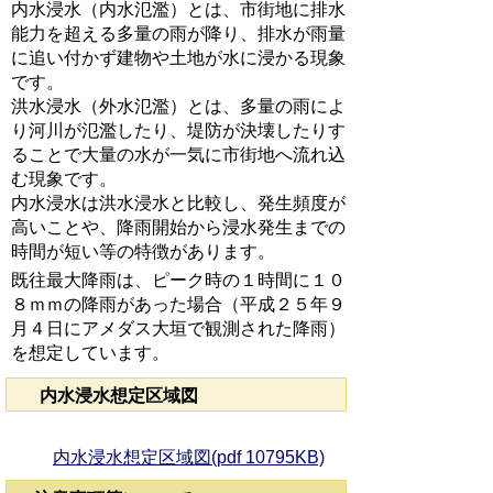
内水浸水（内水氾濫）とは、市街地に排水
能力を超える多量の雨が降り、排水が雨量
に追い付かず建物や土地が水に浸かる現象
です。
洪水浸水（外水氾濫）とは、多量の雨によ
り河川が氾濫したり、堤防が決壊したりす
ることで大量の水が一気に市街地へ流れ込
む現象です。
内水浸水は洪水浸水と比較し、発生頻度が
高いことや、降雨開始から浸水発生までの
時間が短い等の特徴があります。
既往最大降雨は、ピーク時の１時間に１０
８ｍｍの降雨があった場合（平成２５年９
月４日にアメダス大垣で観測された降雨）
を想定しています。
内水浸水想定区域図
内水浸水想定区域図(pdf 10795KB)