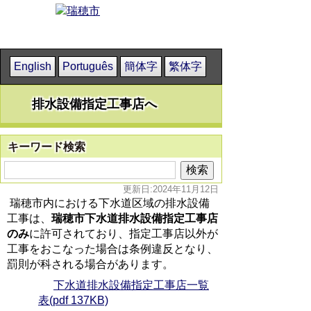
English
Português
簡体字
繁体字
排水設備指定工事店へ
キーワード検索
更新日:2024年11月12日
瑞穂市内における下水道区域の排水設備
工事は、
瑞穂市下水道排水設備指定工事店
のみ
に許可されており、指定工事店以外が
工事をおこなった場合は条例違反となり、
罰則が科される場合があります。
下水道排水設備指定工事店一覧
表(pdf 137KB)