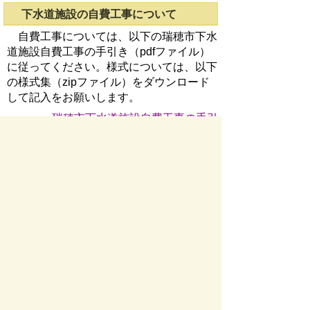
下水道施設の自費工事について
自費工事については、以下の瑞穂市下水
道施設自費工事の手引き（pdfファイル）
に従ってください。様式については、以下
の様式集（zipファイル）をダウンロード
して記入をお願いします。
瑞穂市下水道施設自費工事の手引
き
自費工事に関する様式集 (zip
236KB)
お問い合わせ先
下水道課
所在地/〒 501-0392瑞穂市宮田３００番地２
電話番号/
058-327-2114
FAX/058-327-2127
お問い
合わせフォーム