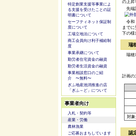
の上昇
特定創業支援等事業によ
先端設
る支援を受けたことの証
明書について
令和７
セーフティネット保証制
までに
度について
下の様
工場立地法について
商工会員向け利子補給制
瑞
度
事業承継について
瑞穂市
勤労者住宅資金の融資
勤労者生活資金の融資
事業相談窓口のご紹
計画の
介 〜無料〜
ぎふ地産池消推進の店
「ぎふ～ど」について
事業者向け
入札・契約等
対象
産業・労働
農林漁業
認
ご応募おまちしています