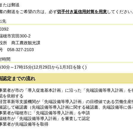
または郵送
の郵送をご希望の方は、必ず
切
手付き返信用封筒を用意
してください
出先
0392
穂市宮田300-2
役所 商工農政観光課
 058-327-2103
付時間
30分～17時15分(12月29日から1月3日を除く)
画認定までの流れ
事業者が市の「導入促進基本計画」に沿った「先端設備等導入計画」を
認を依頼する
経営革新等支援機関が「先端設備等導入計画」の目標値である労働生産
確認して確認書（先端設備等導入計画に関する確認書、先端設備等に係
事業者が瑞穂市に「先端設備等導入計画」を申請
瑞穂市が「先端設備等導入計画」を審査して認定
事業者が先端設備等を取得