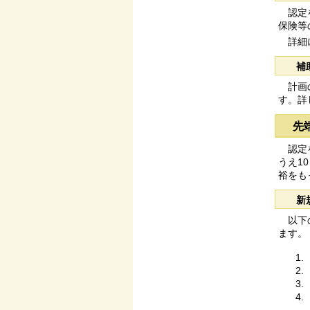
認定を
保険等
詳細に
補
計画の
す。詳
先
認定を
うえ1
裕をも
新
以下の
ます。