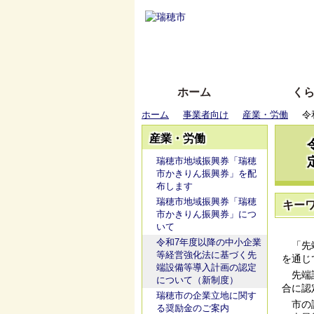
ホーム
く
ホーム
事業者向け
産業・労働
令
産業・労働
瑞穂市地域振興券「瑞穂
市かきりん振興券」を配
布します
瑞穂市地域振興券「瑞穂
キー
市かきりん振興券」につ
いて
令和7年度以降の中小企業
「先端
等経営強化法に基づく先
を通じ
端設備等導入計画の認定
先端設
について（新制度）
合に認
瑞穂市の企業立地に関す
市の認
る奨励金のご案内