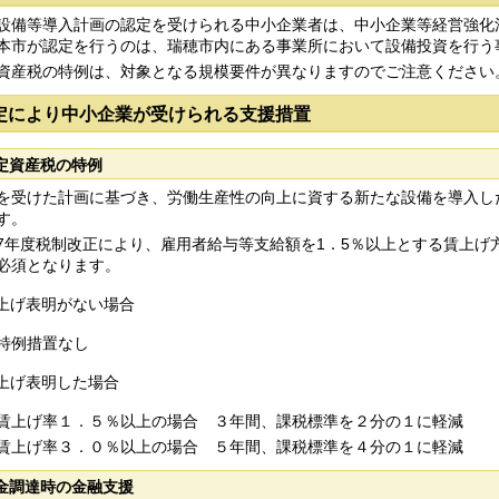
備等導入計画の認定を受けられる中小企業者は、中小企業等経営強化法
本市が認定を行うのは、瑞穂市内にある事業所において設備投資を行う
産税の特例は、対象となる規模要件が異なりますのでご注意ください
定により中小企業が受けられる支援措置
定資産税の特例
受けた計画に基づき、労働生産性の向上に資する新たな設備を導入し
す。
年度税制改正により、雇用者給与等支給額を1．5％以上とする賃上げ
必須となります。
上げ表明がない場合
措置なし
上げ表明した場合
げ率１．５％以上の場合 ３年間、課税標準を２分の１に軽減
げ率３．０％以上の場合 ５年間、課税標準を４分の１に軽減
金調達時の金融支援