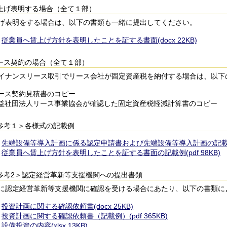
上げ表明する場合（全て１部）
表明をする場合は、以下の書類も一緒に提出してください。
従業員へ賃上げ方針を表明したことを証する書面(docx 22KB)
ース契約の場合（全て１部）
ナンスリース取引でリース会社が固定資産税を納付する場合は、以下
ース契約見積書のコピー
益社団法人リース事業協会が確認した固定資産税軽減計算書のコピー
参考１＞各様式の記載例
先端設備等導入計画に係る認定申請書および先端設備等導入計画の記載例(pd
従業員へ賃上げ方針を表明したことを証する書面の記載例(pdf 98KB)
参考2＞認定経営革新等支援機関への提出書類
認定経営革新等支援機関に確認を受ける場合にあたり、以下の書類に
投資計画に関する確認依頼書(docx 25KB)
投資計画に関する確認依頼書（記載例）(pdf 365KB)
設備投資の内容(xlsx 13KB)