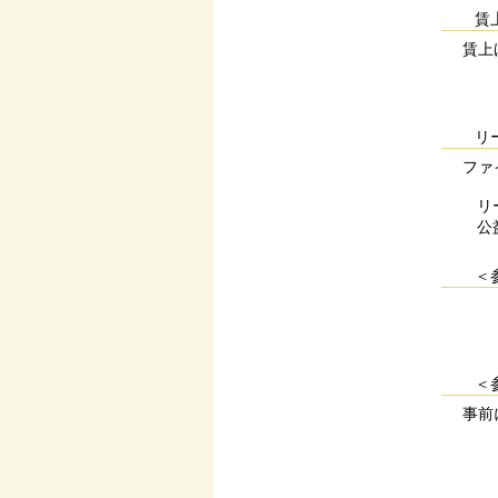
賃
賃上げ
リ
ファイ
リ
公
＜
＜
事前に