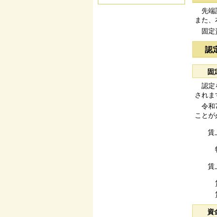
先端設
また、
固定資
認
固
認定を
されま
令和7
ことが
賃
特例
賃
賃上
賃上
資