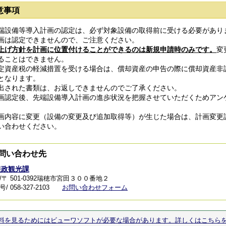
意事項
端設備等導入計画の認定は、必ず対象設備の取得前に受ける必要があり
画は認定できませんので、ご注意ください。
上げ方針を計画に位置付けることができるのは新規申請時のみです。
変
ることはできません。
定資産税の軽減措置を受ける場合は、償却資産の申告の際に償却資産非
となります。
出された書類は、お返しできませんのでご了承ください。
画認定後、先端設備導入計画の進歩状況を把握させていただくためアン
。
画内容に変更（設備の変更及び追加取得等）が生じた場合は、計画変更
い合わせください。
問い合わせ先
農政観光課
/〒 501-0392瑞穂市宮田３００番地２
 058-327-2103
お問い合わせフォーム
料を見るためにはビューワソフトが必要な場合があります。詳しくはこちら