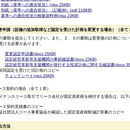
別紙（基準への適合状況）(xlsx 25KB)
別紙（基準への適合状況）（記載例）(pdf 218KB)
基準への適合状況の根拠資料例(xlsx 23KB)
更申請（設備の追加取得など認定を受けた計画を変更する場合）（全て
書類を提出してください。また、２、３の書類は変更後の計画につい
受ける必要があります。
変更認定申請書(docx 25KB)
認定経営革新等支援機関の事前確認書(docx 23KB)
認定経営革新等支援機関が発行する投資計画に関する確認書(docx 35
前回認定を受けた旧計画のコピー
チェックシート(xlsx 26KB)
ース契約の場合（全て１部）
ナンスリース取引でリース会社が固定資産税を納付する場合は、以下
ース契約見積書のコピー
益社団法人リース事業協会が確認した固定資産税軽減計算書のコピー
出方法