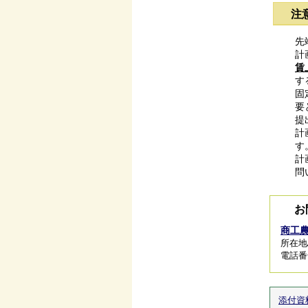
注
先
計
賃
す
固
要
提
計
す
計
問
お
商工
所在地
電話番号/
添付資