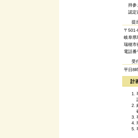
持参
認定書
提
〒501-
岐阜県瑞
瑞穂市
電話番号
受
平日8時
計