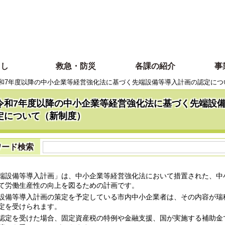
らし
救急・防災
各課の紹介
事
和7年度以降の中小企業等経営強化法に基づく先端設備等導入計画の認定につ
令和7年度以降の中小企業等経営強化法に基づく先端設
定について（新制度）
ワード検索
設備等導入計画」は、中小企業等経営強化法において措置された、中
て労働生産性の向上を図るための計画です。
備等導入計画の策定を予定している市内中小企業者は、その内容が瑞
定を受けられます。
定を受けた場合、固定資産税の特例や金融支援、国が実施する補助金