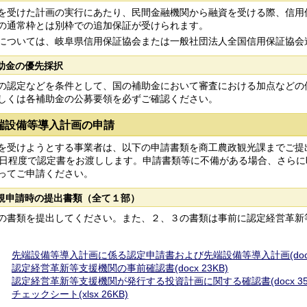
受けた計画の実行にあたり、民間金融機関から融資を受ける際、信用
の通常枠とは別枠での追加保証が受けられます。
ついては、岐阜県信用保証協会または一般社団法人全国信用保証協会
助金の優先採択
認定などを条件として、国の補助金において審査における加点などの
しくは各補助金の公募要領を必ずご確認ください。
端設備等導入計画の申請
受けようとする事業者は、以下の申請書類を商工農政観光課までご提
0日程度で認定書をお渡しします。申請書類等に不備がある場合、さら
ってご申請ください。
規申請時の提出書類（全て１部）
書類を提出してください。また、２、３の書類は事前に認定経営革新
先端設備等導入計画に係る認定申請書および先端設備等導入計画(docx 
認定経営革新等支援機関の事前確認書(docx 23KB)
認定経営革新等支援機関が発行する投資計画に関する確認書(docx 35
チェックシート(xlsx 26KB)