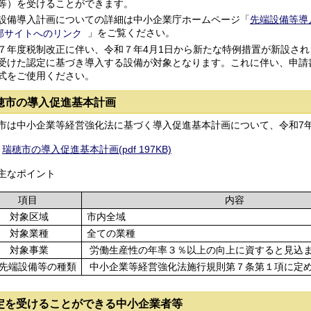
等）を受けることができます。
備導入計画についての詳細は中小企業庁ホームページ「
先端設備等導
」をご覧ください。
年度税制改正に伴い、令和７年4月1日から新たな特例措置が新設されま
受けた認定に基づき導入する設備が対象となります。これに伴い、申請
式をご使用ください。
穂市の導入促進基本計画
は中小企業等経営強化法に基づく導入促進基本計画について、令和7年
瑞穂市の導入促進基本計画(pdf 197KB)
主なポイント
項目
内容
対象区域
市内全域
対象業種
全ての業種
対象事業
労働生産性の年率３％以上の向上に資すると見込
先端設備等の種類
中小企業等経営強化法施行規則第７条第１項に定
定を受けることができる中小企業者等