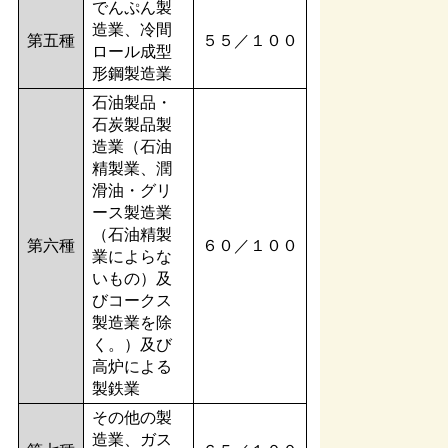
でんぷん製
造業、冷間
第五種
５５／１００
ロール成型
形鋼製造業
石油製品・
石炭製品製
造業（石油
精製業、潤
滑油・グリ
ース製造業
（石油精製
第六種
６０／１００
業によらな
いもの）及
びコークス
製造業を除
く。）及び
高炉による
製鉄業
その他の製
造業、ガス