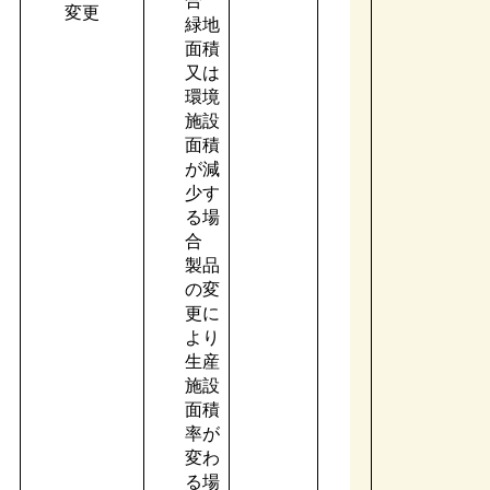
合
変更
緑地
面積
又は
環境
施設
面積
が減
少す
る場
合
製品
の変
更に
より
生産
施設
面積
率が
変わ
る場