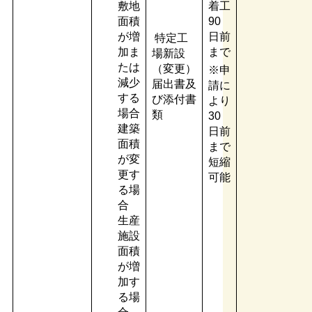
敷地
着工
面積
90
が増
日前
特定工
加ま
まで
場新設
たは
（変更）
※申
減少
届出書及
請に
する
び添付書
より
場合
類
30
建築
日前
面積
まで
が変
短縮
更す
可能
る場
合
生産
施設
面積
が増
加す
る場