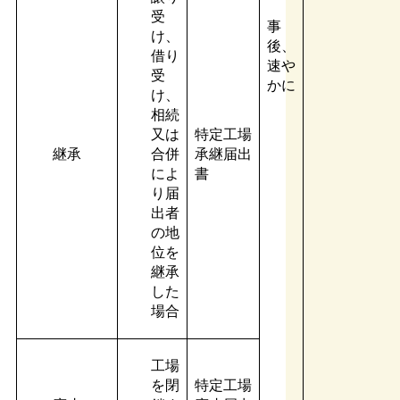
受
事
け、
後、
借り
速や
受
かに
け、
相続
又は
特定工場
継承
合併
承継届出
によ
書
り届
出者
の地
位を
継承
した
場合
工場
を閉
特定工場