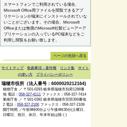
スマートフォンでご利用されている場合、
Microsoft Office用ファイルを閲覧できるアプ
リケーションが端末にインストールされていな
いことがございます。その場合、Microsoft
Officeまたは無償のMicrosoft社製ビューアーア
プリケーションの入っているPC端末などをご
利用し閲覧をお願い致します。
ページの先頭へ戻る
サイトマップ
免責事項・著作権
リンク集
サイト
の使い方
プライバシーポリシー
瑞穂市役所（法人番号：6000020212164)
穂積庁舎 ／ 〒501-0293 岐阜県瑞穂市別府1288番
地 電話：
058-327-4111
ファックス：058-327-7414
巣南庁舎 ／ 〒501-0392 岐阜県瑞穂市宮田300番地
2 電話：
058-327-2100
ファックス：058-327-2109
開庁時間 ／午前9時00分より午後4時30分(土曜日、
日曜日、祝日、休日、年末年始は除く)