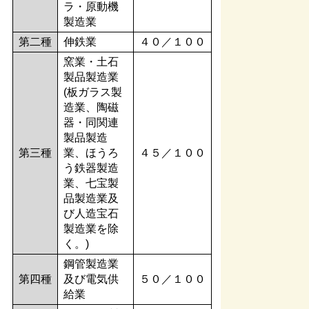
ラ・原動機
製造業
第二種
伸鉄業
４０／１００
窯業・土石
製品製造業
(板ガラス製
造業、陶磁
器・同関連
製品製造
第三種
業、ほうろ
４５／１００
う鉄器製造
業、七宝製
品製造業及
び人造宝石
製造業を除
く。)
鋼管製造業
第四種
及び電気供
５０／１００
給業