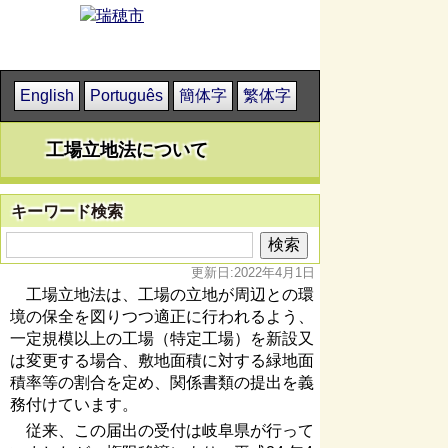
English
Português
簡体字
繁体字
工場立地法について
キーワード検索
更新日:2022年4月1日
工場立地法は、工場の立地が周辺との環
境の保全を図りつつ適正に行われるよう、
一定規模以上の工場（特定工場）を新設又
は変更する場合、敷地面積に対する緑地面
積率等の割合を定め、関係書類の提出を義
務付けています。
従来、この届出の受付は岐阜県が行って