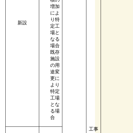
増加
によ
り特
新設
定工
場と
なる
場合
既存
施設
の用
途変
更に
より
特定
工場
とな
る場
合
工事