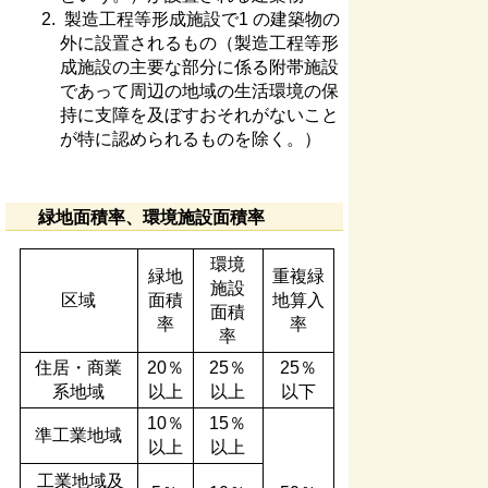
製造工程等形成施設で1 の建築物の
外に設置されるもの（製造工程等形
成施設の主要な部分に係る附帯施設
であって周辺の地域の生活環境の保
持に支障を及ぼすおそれがないこと
が特に認められるものを除く。）
緑地面積率、環境施設面積率
環境
緑地
重複緑
施設
区域
面積
地算入
面積
率
率
率
住居・商業
20％
25％
25％
系地域
以上
以上
以下
10％
15％
準工業地域
以上
以上
工業地域及