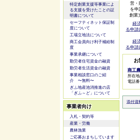
営・財
特定創業支援等事業によ
を申請
る支援を受けたことの証
創業支援
明書について
セーフティネット保証制
経
度について
る申請書(
工場立地法について
経
商工会員向け利子補給制
る申請書 
度
事業承継について
お
勤労者住宅資金の融資
勤労者生活資金の融資
商工
事業相談窓口のご紹
所在地
介 〜無料〜
電話番号/
ぎふ地産池消推進の店
「ぎふ～ど」について
添付資
事業者向け
入札・契約等
産業・労働
農林漁業
ご応募おまちしています