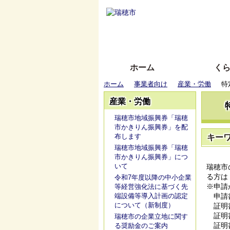
ホーム
く
ホーム
事業者向け
産業・労働
特
産業・労働
瑞穂市地域振興券「瑞穂
市かきりん振興券」を配
布します
キー
瑞穂市地域振興券「瑞穂
市かきりん振興券」につ
いて
瑞穂市
る方は
令和7年度以降の中小企業
※申請
等経営強化法に基づく先
端設備等導入計画の認定
申請書
について（新制度）
証明書
証明書
瑞穂市の企業立地に関す
証明書
る奨励金のご案内