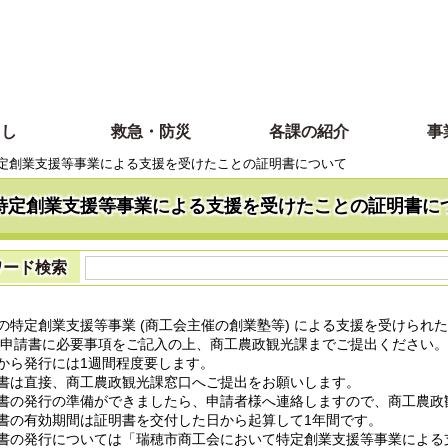
らし
救急・防災
各課の紹介
事
定創業支援等事業による支援を受けたことの証明書について
特定創業支援等事業による支援を受けたことの証明書に
ワード検索
の特定創業支援等事業 (商工会主催の創業塾等) による支援を受けられ
 申請書に必要事項をご記入の上、商工農政観光課までご提出ください。
から発行には1週間程度要します。
は直接、商工農政観光課窓口へご提出をお願いします。
の発行の準備ができましたら、申請者様へ連絡しますので、商工農政
の有効期間は証明書を交付した日から起算して1年間です。
の発行については「瑞穂市商工会において特定創業支援等事業による