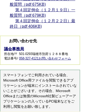
般質問（pdf 675KB)
第４回定例会（１２月１９日）一
般質問（pdf 679KB)
第４回定例会（１２月２２日）最
終日（pdf 406KB)
お問い合わせ先
議会事務局
所在地/〒 501-0293瑞穂市別府１２８８番地
電話番号/
058-327-4121
お問い合わせフォーム
スマートフォンでご利用されている場合、
Microsoft Office用ファイルを閲覧できるアプ
リケーションが端末にインストールされていな
いことがございます。その場合、Microsoft
Officeまたは無償のMicrosoft社製ビューアーア
プリケーションの入っているPC端末などをご
利用し閲覧をお願い致します。