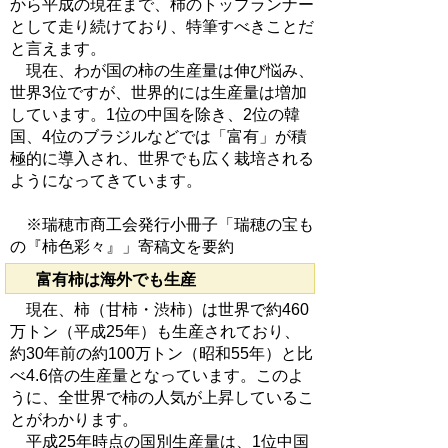
から平成の現在まで、柿のトップランナー
として走り続けており、特筆すべきことだ
と言えます。
現在、わが国の柿の生産量は伸び悩み、
世界3位ですが、世界的には生産量は増加
しています。1位の中国を除き、2位の韓
国、4位のブラジルなどでは「富有」が積
極的に導入され、世界でも広く栽培される
ようになってきています。
※瑞穂市商工会発行小冊子「瑞穂の宝も
の『柿色彩々』」寄稿文を要約
富有柿は海外でも生産
現在、柿（甘柿・渋柿）は世界で約460
万トン（平成25年）も生産されており、
約30年前の約100万トン（昭和55年）と比
べ4.6倍の生産量となっています。このよ
うに、全世界で柿の人気が上昇しているこ
とがわかります。
平成25年時点の国別生産量は、1位中国