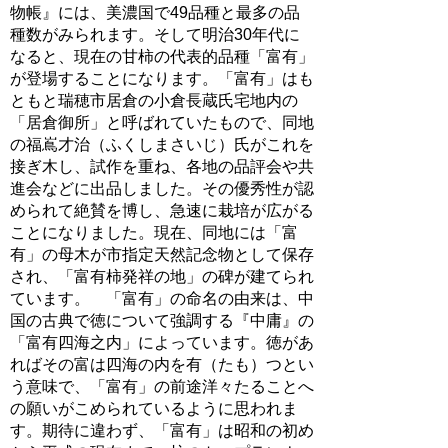
物帳』には、美濃国で49品種と最多の品
種数がみられます。そして明治30年代に
なると、現在の甘柿の代表的品種「富有」
が登場することになります。「富有」はも
ともと瑞穂市居倉の小倉長蔵氏宅地内の
「居倉御所」と呼ばれていたもので、同地
の福嶌才治（ふくしまさいじ）氏がこれを
接ぎ木し、試作を重ね、各地の品評会や共
進会などに出品しました。その優秀性が認
められて絶賛を博し、急速に栽培が広がる
ことになりました。現在、同地には「富
有」の母木が市指定天然記念物として保存
され、「富有柿発祥の地」の碑が建てられ
ています。 「富有」の命名の由来は、中
国の古典で徳について強調する『中庸』の
「富有四海之内」によっています。徳があ
ればその富は四海の内を有（たも）つとい
う意味で、「富有」の前途洋々たることへ
の願いがこめられているように思われま
す。期待に違わず、「富有」は昭和の初め