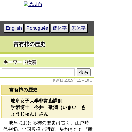
English
Português
簡体字
繁体字
富有柿の歴史
キーワード検索
更新日:2015年11月10日
富有柿の歴史
岐阜女子大学非常勤講師
学術博士 今井 敬潤（いまい き
ょうじゅん）さん
岐阜における柿の歴史は古く、江戸時
代中頃に全国規模で調査、集約された『産