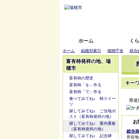
ホーム
く
ホーム
組織別索引
穂積庁舎
総合
富有柿発祥の地、瑞
穂市
富有柿の歴史
キー
富有柿「を」作る
富有柿「で」作る
食べてみてね♪ 柿スイー
県道曽
ツ
探してみてね♪ ご当地ポ
スト（富有柿発祥の地）
お
探してみてね♪ 案内看板
（富有柿発祥の地）
総合
探してみてね♪ 記念碑
所在地/