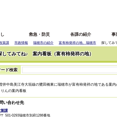
らし
救急・防災
各課の紹介
事
政策課
市政情報
瑞穂市の紹介
富有柿発祥の地、瑞穂市
探してみ
探してみてね♪ 案内看板（富有柿発祥の地）
ワード検索
井中島美江寺大垣線の鷺田橋東に瑞穂市が富有柿発祥の地である案内
問い合わせ先
政策課
〒 501-0293瑞穂市別府1288番地