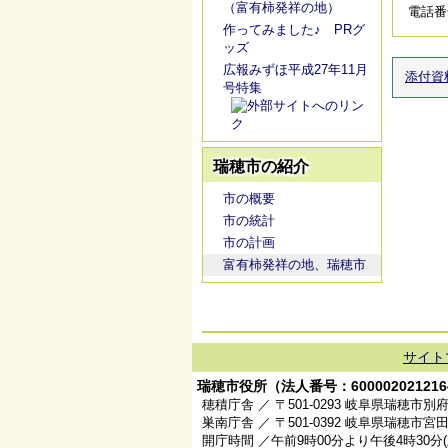
（富有柿発祥の地）
電話番号/
作ってみました♪ PRグ
ッズ
広報みずほ平成27年11月
添付資
号特集
瑞穂市の紹介
市の概要
市の統計
市の計画
富有柿発祥の地、瑞穂市
サイト
瑞穂市役所（法人番号：600002021216
穂積庁舎 ／ 〒501-0293 岐阜県瑞穂市別府
巣南庁舎 ／ 〒501-0392 岐阜県瑞穂市宮田
開庁時間 ／午前9時00分より午後4時30