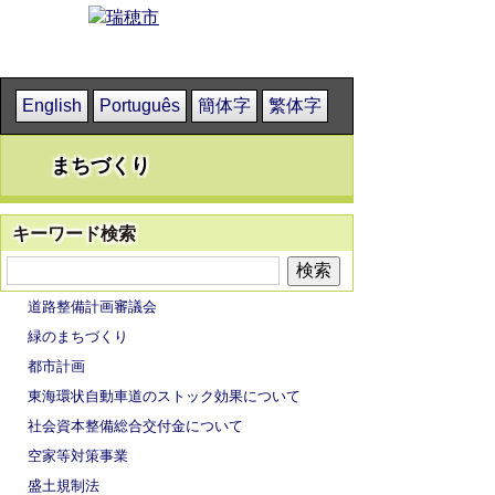
English
Português
簡体字
繁体字
まちづくり
キーワード検索
道路整備計画審議会
緑のまちづくり
都市計画
東海環状自動車道のストック効果について
社会資本整備総合交付金について
空家等対策事業
盛土規制法