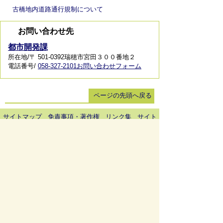
古橋地内道路通行規制について
お問い合わせ先
都市開発課
所在地/〒 501-0392瑞穂市宮田３００番地２
電話番号/
058-327-2101
お問い合わせフォーム
ページの先頭へ戻る
サイトマップ
免責事項・著作権
リンク集
サイト
の使い方
プライバシーポリシー
瑞穂市役所（法人番号：6000020212164)
穂積庁舎 ／ 〒501-0293 岐阜県瑞穂市別府1288番
地 電話：
058-327-4111
ファックス：058-327-7414
巣南庁舎 ／ 〒501-0392 岐阜県瑞穂市宮田300番地
2 電話：
058-327-2100
ファックス：058-327-2109
開庁時間 ／午前9時00分より午後4時30分(土曜日、
日曜日、祝日、休日、年末年始は除く)