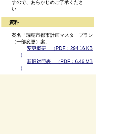
すので、あらかじめご了承くださ
い。
資料
案名「瑞穂市都市計画マスタープラン
（一部変更）案」
変更概要 （PDF：294.16 KB
）
新旧対照表 （PDF：6.46 MB
）
※現行の市都市計画マスタープラン
平成23年6月28日（火曜日）までの午前8
時30分～午後5時15分に 瑞穂市役所 都
市開発課（巣南庁舎） にて資料を閲覧い
ただけます。（土・日曜日及び祝日を除
く。）
お問い合わせ先