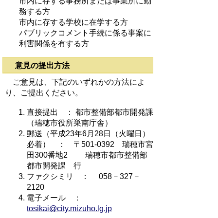
市内に存する事務所または事業所に勤
務する方
市内に存する学校に在学する方
パブリックコメント手続に係る事案に
利害関係を有する方
意見の提出方法
ご意見は、下記のいずれかの方法によ
り、ご提出ください。
直接提出 ： 都市整備部都市開発課
（瑞穂市役所巣南庁舎）
郵送（平成23年6月28日（火曜日）
必着） ： 〒501-0392 瑞穂市宮
田300番地2 瑞穂市都市整備部
都市開発課 行
ファクシミリ ： 058－327－
2120
電子メール ：
tosikai@city.mizuho.lg.jp