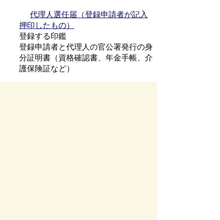
代理人選任届（登録申請者が記入
押印したもの）
登録する印鑑
登録申請者と代理人の官公署発行の身
分証明書（資格確認書、年金手帳、介
護保険証など）
印鑑登録証明書
本人または代理人が印鑑登録証明書の交
付申請をする場合、印鑑登録証と交付申請
者の官公署発行の身分証明書（マイナンバ
ーカード、運転免許証など）を持参のう
え、市民課または市民窓口課の窓口で申請
してください。
※代理人が交付申請する場合は、必ず申請
書に登録者本人の住所・氏名・生年月日を
正確に記入できるようにしてください。