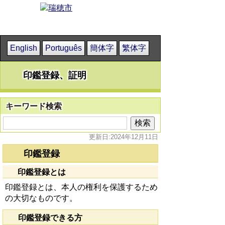
English
Português
簡体字
繁体字
印鑑登録、証明
キーワード検索
更新日:2024年12月11日
印鑑登録
印鑑登録とは
印鑑登録とは、本人の権利を保護するため
の大切なものです。
印鑑登録できる方