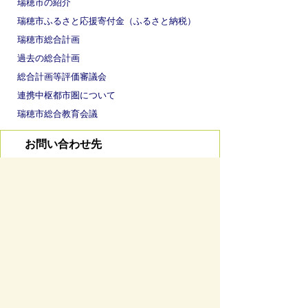
瑞穂市の紹介
瑞穂市ふるさと応援寄付金（ふるさと納税）
瑞穂市総合計画
過去の総合計画
総合計画等評価審議会
連携中枢都市圏について
瑞穂市総合教育会議
お問い合わせ先
総合政策課
所在地/〒 501-0293瑞穂市別府1288番地
電話番号/
058-327-4128
FAX/058-327-4103
お問い
合わせフォーム
ページの先頭へ戻る
サイトマップ
免責事項・著作権
リンク集
サイト
の使い方
プライバシーポリシー