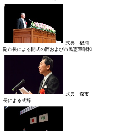
式典 椙浦
副市長による開式の辞および市民憲章唱和
式典 森市
長による式辞