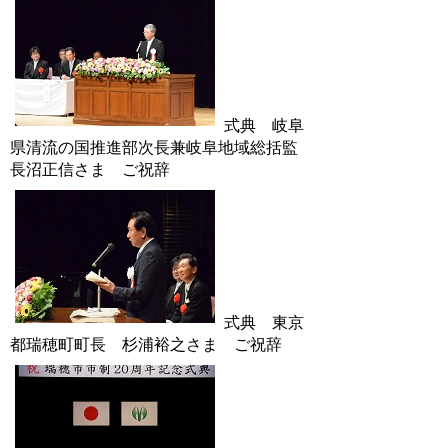
式典 岐阜
県清流の国推進部次長兼岐阜地域総括監
長沼正信さま ご祝辞
式典 東京
都瑞穂町町長 杉浦裕之さま ご祝辞