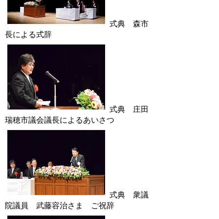
式典 森市
長による式辞
式典 庄田
瑞穂市議会議長によるあいさつ
式典 衆議
院議員 武藤容治さま ご祝辞