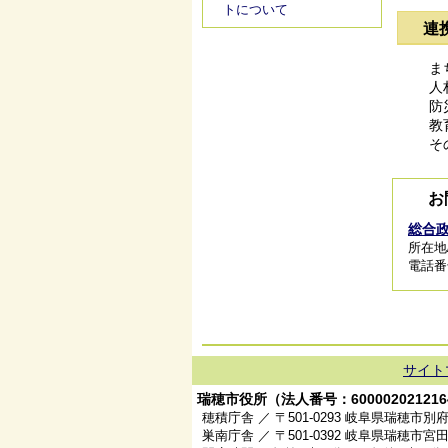
トについて
連
ま
人
防
教
そ
お
総合
所在地/
電話番号/
サイト
瑞穂市役所（法人番号：600002021216
穂積庁舎 ／ 〒501-0293 岐阜県瑞穂市別府
巣南庁舎 ／ 〒501-0392 岐阜県瑞穂市宮田