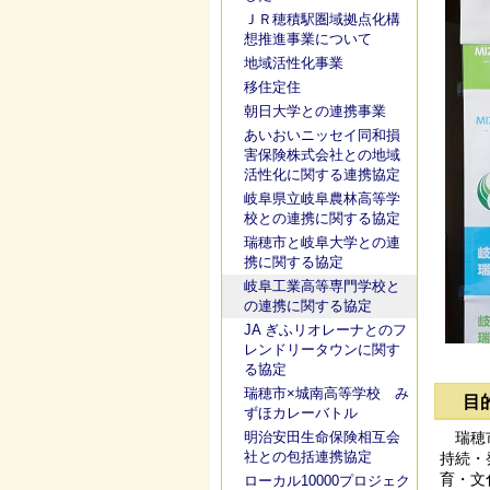
ＪＲ穂積駅圏域拠点化構
想推進事業について
地域活性化事業
移住定住
朝日大学との連携事業
あいおいニッセイ同和損
害保険株式会社との地域
活性化に関する連携協定
岐阜県立岐阜農林高等学
校との連携に関する協定
瑞穂市と岐阜大学との連
携に関する協定
岐阜工業高等専門学校と
の連携に関する協定
JA ぎふリオレーナとのフ
レンドリータウンに関す
る協定
瑞穂市×城南高等学校 み
目
ずほカレーバトル
明治安田生命保険相互会
瑞穂市
社との包括連携協定
持続・
育・文
ローカル10000プロジェク