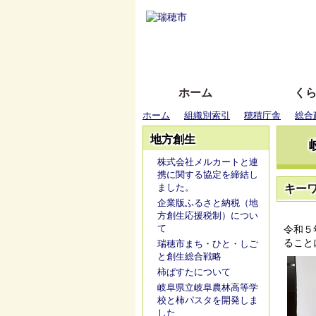
ホーム
く
ホーム
組織別索引
穂積庁舎
総合
地方創生
株式会社メルカートと連
携に関する協定を締結し
ました。
キー
企業版ふるさと納税（地
方創生応援税制）につい
て
令和５
ること
瑞穂市まち・ひと・しご
と創生総合戦略
柿ぱすたについて
岐阜県立岐阜農林高等学
校と柿パスタを開発しま
した